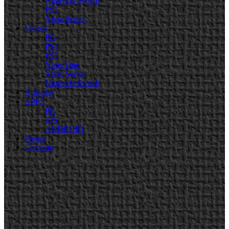
Nintendo Switch
PS5
Xbox Series
Videos
PC
PS4
PS5
Xbox One
Xbox Series
Nintendo Switch
Artículos
APPS
PC
iOS
ANDROID
Prensa
Contacto