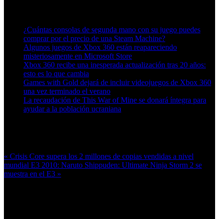
Artículos relacionados (por etiqueta)
¿Cuántas consolas de segunda mano con su juego puedes
comprar por el precio de una Steam Machine?
Algunos juegos de Xbox 360 están reapareciendo
misteriosamente en Microsoft Store
Xbox 360 recibe una inesperada actualización tras 20 años:
esto es lo que cambia
Games with Gold dejará de incluir videojuegos de Xbox 360
una vez terminado el verano
La recaudación de This War of Mine se donará íntegra para
ayudar a la población ucraniana
Más en esta categoría:
« Crisis Core supera los 2 millones de copias vendidas a nivel
mundial
E3 2010: Naruto Shippuden: Ultimate Ninja Storm 2 se
muestra en el E3 »