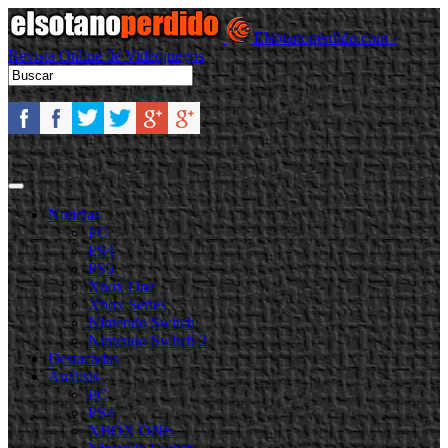
Elsotanoperdido.com -
Revista Online de Videojuegos
Noticias
PC
PS4
PS5
Xbox One
Xbox Series
Nintendo Switch
Nintendo Switch 2
Destacadas
Análisis
PC
PS4
XBOX ONE