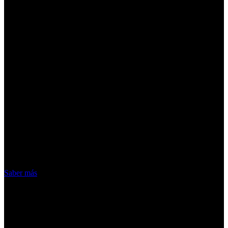
¡Atención! Las cookies nos permiten
ofrecer nuestros servicios. Al utilizar
nuestros servicios, aceptas el uso que
hacemos de las cookies
Acepto
Saber más