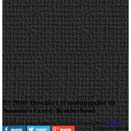
E3 2010: Descubre el multijugador de
Assassin's Creed: Brotherhood
Escrito por Ruben Matallana
Domingo, 20 Junio 2010
Noticias
Valora este artículo