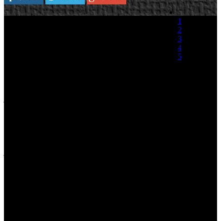
Ubisoft ha lanzado un nuevo
1
video de Assassin's Creed
2
Brotherhood centrado en
3
una de los principales
4
alicientes de la nueva
5
entrega de la franquicia. El
título que estará a la venta el
(0 votos)
próximo 16 de noviembre
nos muestra en el nuevo video el modo multijugador, en el que los
jugadores controlarán templarios a los que deberán mejorar
habilidades para eliminar a los adversarios.
El juego contará con distintos mapas ambientados en Roma, marco
donde se sucederá la nueva aventura de Ezio. Como podéis
comprobar en el video se ha incorporado un toque de sigilo a la
jugabilidad que deparará más de una sorpresa a los rivales.
Assassin's Creed Brotherhood - Multiplayer