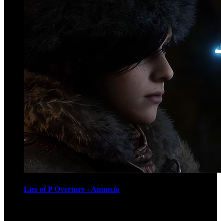
Lies of P Overture - Anuncio