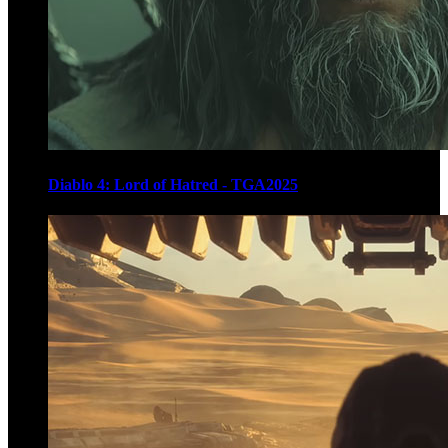
Diablo 4: Lord of Hatred - TGA2025