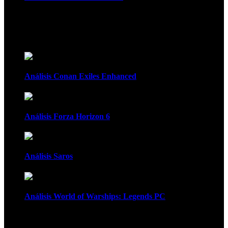
Recomendados
Análisis Conan Exiles Enhanced
Análisis Forza Horizon 6
Análisis Saros
Análisis World of Warships: Legends PC
1