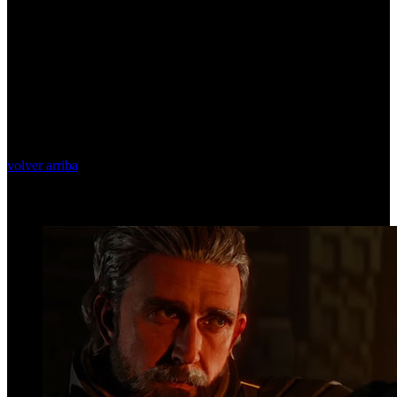
volver arriba
Top Videos