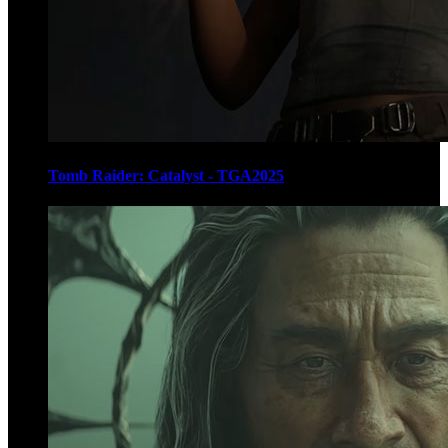
Tomb Raider: Catalyst - TGA2025