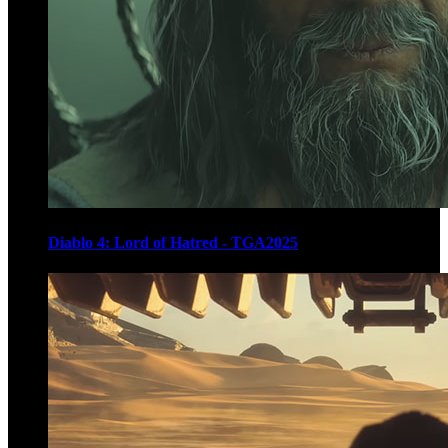
Diablo 4: Lord of Hatred - TGA2025