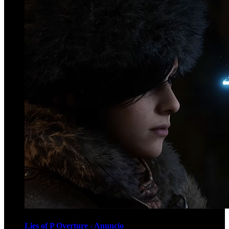
Lies of P Overture - Anuncio