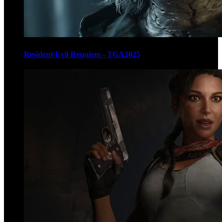
Resident Evil Requiem - TGA2025