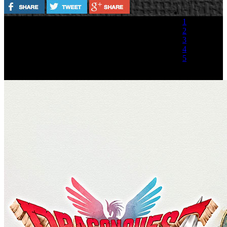
1
2
3
4
5
(1 Voto)