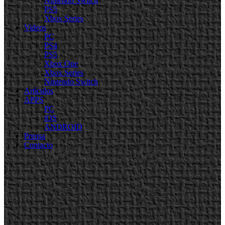
Nintendo Switch
PS5
Xbox Series
Videos
PC
PS4
PS5
Xbox One
Xbox Series
Nintendo Switch
Artículos
APPS
PC
iOS
ANDROID
Prensa
Contacto