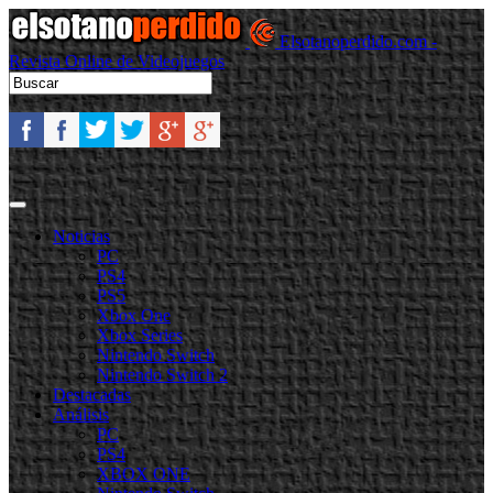
Elsotanoperdido.com -
Revista Online de Videojuegos
Noticias
PC
PS4
PS5
Xbox One
Xbox Series
Nintendo Switch
Nintendo Switch 2
Destacadas
Análisis
PC
PS4
XBOX ONE