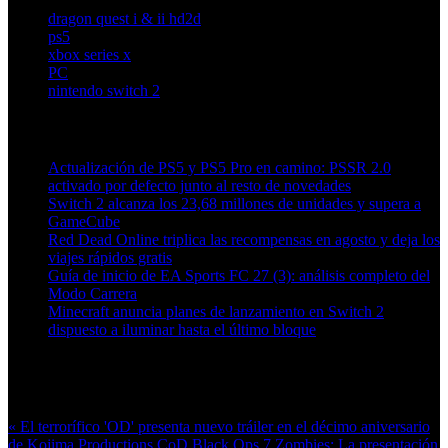
dragon quest i & ii hd2d
ps5
xbox series x
PC
nintendo switch 2
Artículos relacionados (por etiqueta)
Actualización de PS5 y PS5 Pro en camino: PSSR 2.0
activado por defecto junto al resto de novedades
Switch 2 alcanza los 23,68 millones de unidades y supera a
GameCube
Red Dead Online triplica las recompensas en agosto y deja los
viajes rápidos gratis
Guía de inicio de EA Sports FC 27 (3): análisis completo del
Modo Carrera
Minecraft anuncia planes de lanzamiento en Switch 2
dispuesto a iluminar hasta el último bloque
Más en esta categoría:
« El terrorífico 'OD' presenta nuevo tráiler en el décimo aniversario
de Kojima Productions
CoD Black Ops 7 Zombies: La presentación