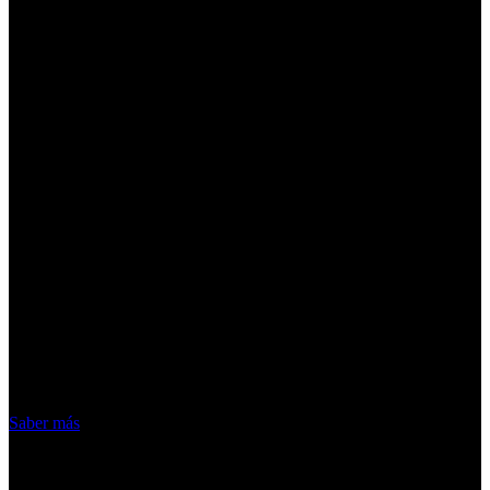
¡Atención! Las cookies nos permiten
ofrecer nuestros servicios. Al utilizar
nuestros servicios, aceptas el uso que
hacemos de las cookies
Acepto
Saber más