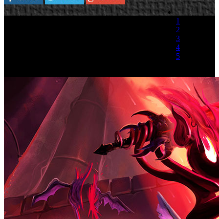
1
2
3
4
5
(1 Voto)