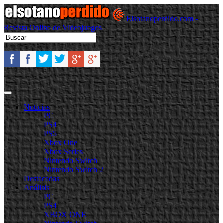
Elsotanoperdido.com -
Revista Online de Videojuegos
Noticias
PC
PS4
PS5
Xbox One
Xbox Series
Nintendo Switch
Nintendo Switch 2
Destacadas
Análisis
PC
PS4
XBOX ONE