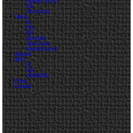
Nintendo Switch
PS5
Xbox Series
Videos
PC
PS4
PS5
Xbox One
Xbox Series
Nintendo Switch
Artículos
APPS
PC
iOS
ANDROID
Prensa
Contacto