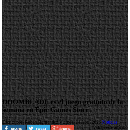
DOOMBLADE es el juego gratuito de la
semana en Epic Games Store
Escrito por Ruben Hernandez
Viernes, 24 Abril 2026
Noticias
Valora este artículo