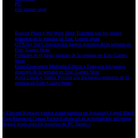
PC
epic games store
Artículos relacionados (por etiqueta)
Beacon Pines y We Were Here Together son los juegos
gratuitos de la semana en Epic Games Store
OTXO y Sol Cesto son los juegos gratuitos de la semana en
Epic Games Store
Foretales es el juego gratuito de la semana en Epic Games
Store
Echo Generation Midnight Edition y Luto son los juegos
gratuitos de la semana en Epic Games Store
Nova Lands y Tattoo Tycoon son los juegos gratuitos de la
semana en Epic Games Store
Más en esta categoría:
« Edward Kenway vuelve a izar bandera en Assassin's Creed Black
Flag Resynced
Conan Exiles Enhanced: la actualización del juego
llegará gratis para los usuarios de PC Steam »