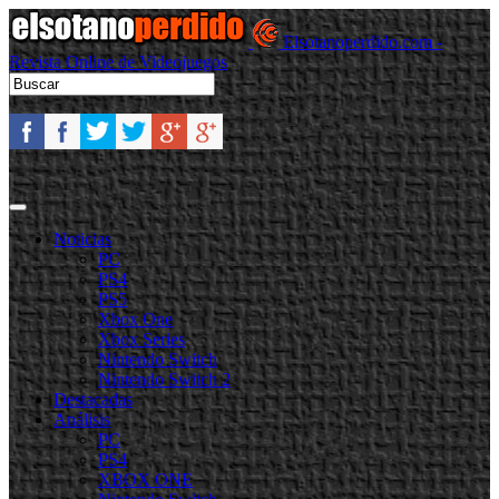
Elsotanoperdido.com -
Revista Online de Videojuegos
Noticias
PC
PS4
PS5
Xbox One
Xbox Series
Nintendo Switch
Nintendo Switch 2
Destacadas
Análisis
PC
PS4
XBOX ONE