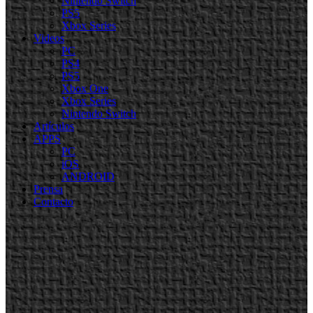
Nintendo Switch
PS5
Xbox Series
Videos
PC
PS4
PS5
Xbox One
Xbox Series
Nintendo Switch
Artículos
APPS
PC
iOS
ANDROID
Prensa
Contacto