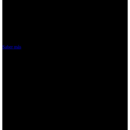
¡Atención! Las cookies nos permiten
ofrecer nuestros servicios. Al utilizar
nuestros servicios, aceptas el uso que
hacemos de las cookies
Acepto
Saber más