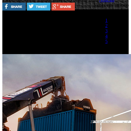
Valora este artículo
1
2
3
4
5
(1 Voto)