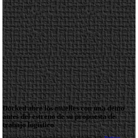
Docked abre los muelles con una demo
antes del estreno de su propuesta de
trabajo logístico
Escrito por Oscar Torroba
Jueves, 05 Febrero 2026
Noticias