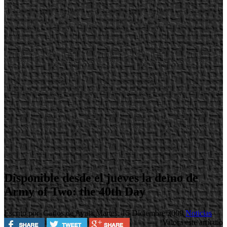
Disponible desde el jueves la demo de
Army of Two: the 40th Day
Escrito por Carlos de Ayala
Martes, 15 Diciembre 2009
Noticias
Valora este artículo