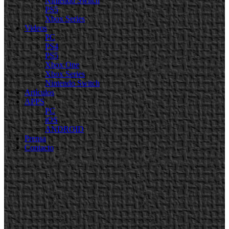
Nintendo Switch
PS5
Xbox Series
Videos
PC
PS4
PS5
Xbox One
Xbox Series
Nintendo Switch
Artículos
APPS
PC
iOS
ANDROID
Prensa
Contacto