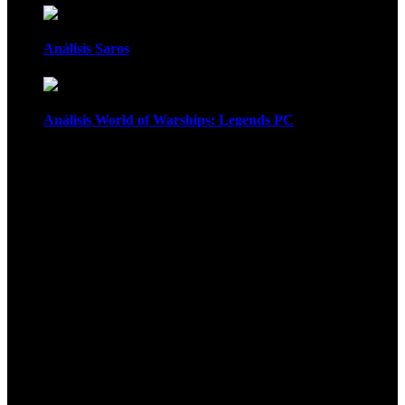
Análisis Saros
Análisis World of Warships: Legends PC
1