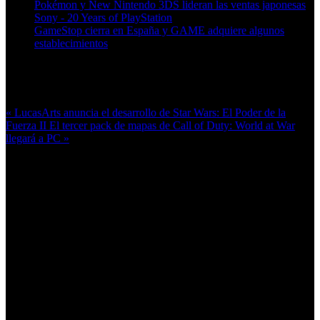
Pokémon y New Nintendo 3DS lideran las ventas japonesas
Sony - 20 Years of PlayStation
GameStop cierra en España y GAME adquiere algunos
establecimientos
Más en esta categoría:
« LucasArts anuncia el desarrollo de Star Wars: El Poder de la
Fuerza II
El tercer pack de mapas de Call of Duty: World at War
llegará a PC »