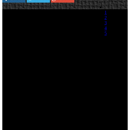
Plataforma:
Xbox 360/PlayStation 3/PSP
1
2
Electronic Arts ha anunciado que la demo de
3
Army of Two: The 40th Day estará disponible
4
tanto en el bazar de Xbox 360 como en
5
PlayStation Network el próximo jueves 17 de
diciembre, también se anuncia que los usuarios
(0 votos)
de PSP también tendrán la oportunidad de probar
una versión demo que llegará mas adelante. Army of Two: 40th Day
está siendo desarrollado por EA Montreal para Xbox 360,
PlayStation 3 y PSP.