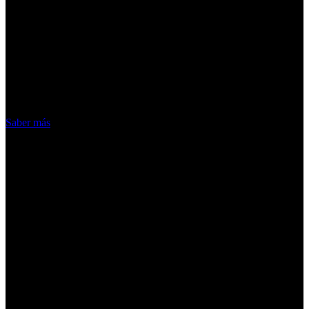
¡Atención! Las cookies nos permiten
ofrecer nuestros servicios. Al utilizar
nuestros servicios, aceptas el uso que
hacemos de las cookies
Acepto
Saber más