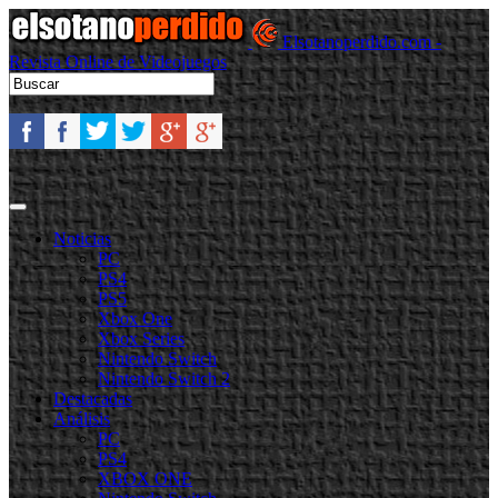
Elsotanoperdido.com -
Revista Online de Videojuegos
Noticias
PC
PS4
PS5
Xbox One
Xbox Series
Nintendo Switch
Nintendo Switch 2
Destacadas
Análisis
PC
PS4
XBOX ONE