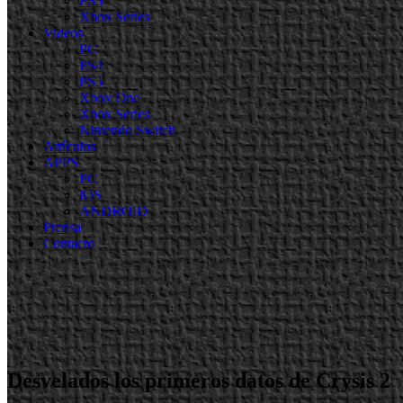
PS5
Xbox Series
Videos
PC
PS4
PS5
Xbox One
Xbox Series
Nintendo Switch
Artículos
APPS
PC
iOS
ANDROID
Prensa
Contacto
Desvelados los primeros datos de Crysis 2