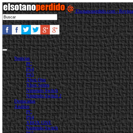
Elsotanoperdido.com - Revist
Noticias
PC
PS4
PS5
Xbox One
Xbox Series
Nintendo Switch
Nintendo Switch 2
Destacadas
Análisis
PC
PS4
XBOX ONE
Nintendo Switch