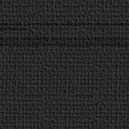
ado Crysis 2, la secuela que no es sólo el próximo juego de la franquicia
do en CryEngine 3.
rma notable, sustituyendo las selvas tropicales de la entrega original po
s en ruinas y diversas zonas urbanas. Crysis 2 tiene su lanzamiento pre