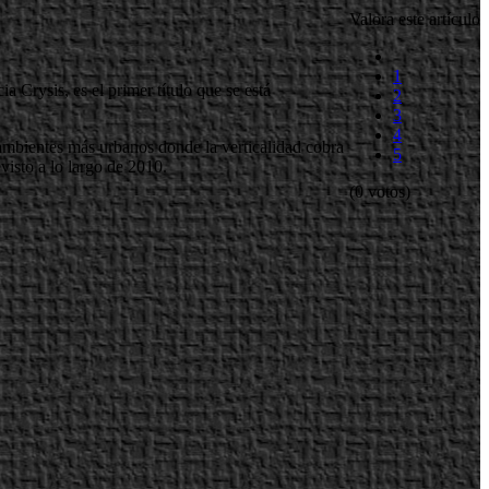
Valora este artículo
1
 Crysis, es el primer título que se está
2
3
4
r ambientes más urbanos donde la verticalidad cobra
5
visto a lo largo de 2010.
(0 votos)