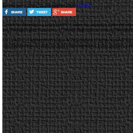
Escrito por
Lunes, 21 Diciembre 2009
Noticias
Crytek ha desvelado a la revista PC Gamer los primeros datos del esper
desarrollando para consolas y el primer título que se está construyen
En Crysis 2 el ambiente en el que se desarrollará el juego varía de fo
más importancia. El titulo incluirá emplazamientos como parques, calle