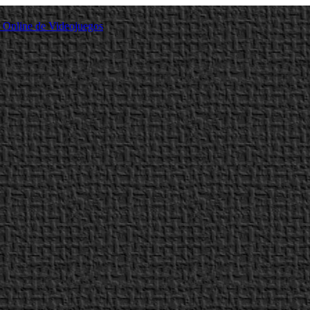
a Online de Videojuegos