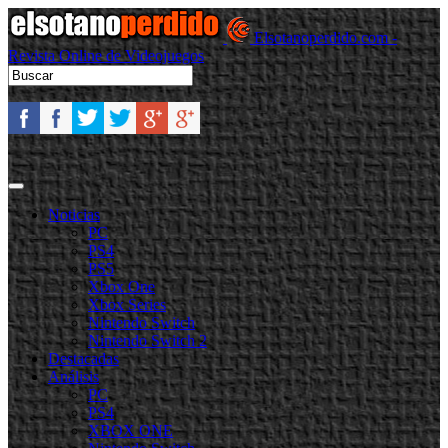
Elsotanoperdido.com -
Revista Online de Videojuegos
Noticias
PC
PS4
PS5
Xbox One
Xbox Series
Nintendo Switch
Nintendo Switch 2
Destacadas
Análisis
PC
PS4
XBOX ONE