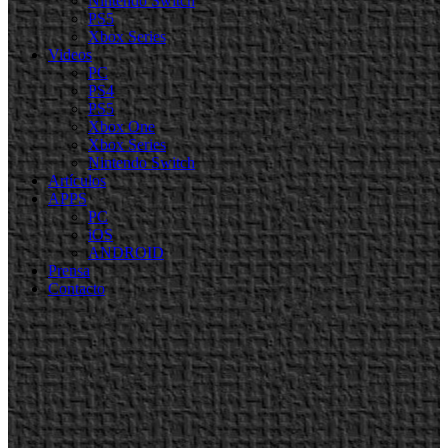
Nintendo Switch
PS5
Xbox Series
Videos
PC
PS4
PS5
Xbox One
Xbox Series
Nintendo Switch
Artículos
APPS
PC
iOS
ANDROID
Prensa
Contacto