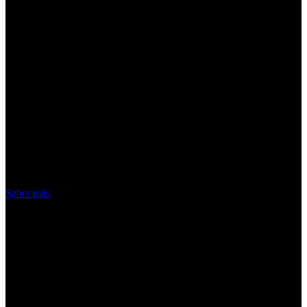
¡Atención! Las cookies nos permiten
ofrecer nuestros servicios. Al utilizar
nuestros servicios, aceptas el uso que
hacemos de las cookies
Acepto
Saber más