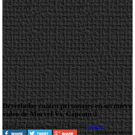
Desvelados cuatro personajes en un nuevo
video de Marvel Vs. Capcom 3
Escrito por Elric Ruíz
Jueves, 22 Julio 2010
Noticias
Valora este artículo