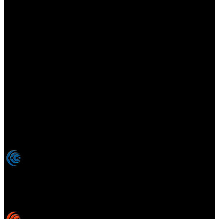
Elsotanoperdido.com es una revista de apoyo para medios
colaboradores de elsotanoperdido News And Videogames,
agencia editora y distribuidora de noticias relacionadas con la
industria del videojuego para medios generalistas. Prohibida la
reproducción total o parcial de estos contenidos sin el permiso
expreso de los autores. Todos los nombres comerciales, marcas,
imágenes, logos y signos distintivos que aparecen en este sitio web
están expresamente
autorizados, registrados y pertenecen son