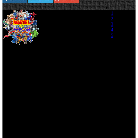
Capcom ha lanzado un
1
nuevo video de Marvel Vs.
2
Capcom 3, en el que la
3
compañía japonesa desvela
4
cuatro nuevos personajes
5
para la tercera entrega de la
popular franquicia. Entre los
(0 votos)
personajes desvelados para el plantel de
luchadores en el bando de Capcom encontramos a dos féminas de
armas tomar: Chun-Li de Street Fighter y Trish de Devil May Cry.
Por su parte, el catalogo de luchadores de Marvel va tomando forma
con la confirmación de Dr. Doom y Super Skrull.
Marvel Vs. Capcom 3: Fate of the Two Worlds se pondrá a la venta
la próxima primavera en Xbox 360 y PlayStation 3.
Marvel Vs. Capcom - New Characters