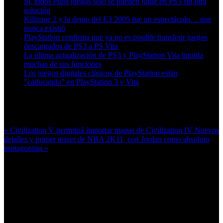
Sí, todos estos juegos solo se pueden jugar en PS3 sin otra
solución
Killzone 2 y la demo del E3 2005 fue un espectáculo… que
nunca existió
PlayStation confirma que ya no es posible transferir juegos
descargados de PS3 a PS Vita
La última actualización de PS3 y PlayStation Vita liquida
muchas de sus funciones
Los juegos digitales clásicos de PlayStation están
"caducando" en PlayStation 3 y Vita
Más en esta categoría:
« Civilization V permitirá importar mapas de Civilization IV
Nuevos
detalles y primer teaser de NBA 2K11, con Jordan como absoluto
protagonista »