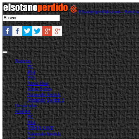
Elsotanoperdido.com - Revist
Noticias
PC
PS4
PS5
Xbox One
Xbox Series
Nintendo Switch
Nintendo Switch 2
Destacadas
Análisis
PC
PS4
XBOX ONE
Nintendo Switch