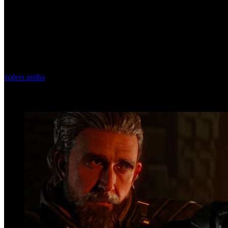
volver arriba
Top Videos