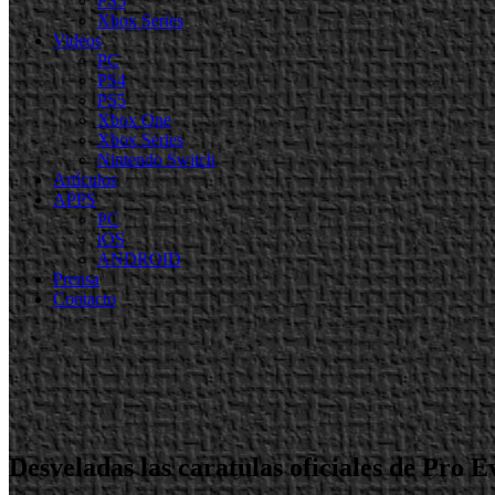
PS5
Xbox Series
Videos
PC
PS4
PS5
Xbox One
Xbox Series
Nintendo Switch
Artículos
APPS
PC
iOS
ANDROID
Prensa
Contacto
Desveladas las caratulas oficiales de Pro E