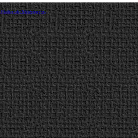
a Online de Videojuegos