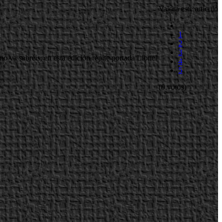
Valora este artículo
1
2
3
 ya sabréis, en esta edición repite portada Lionel
4
5
(0 votos)