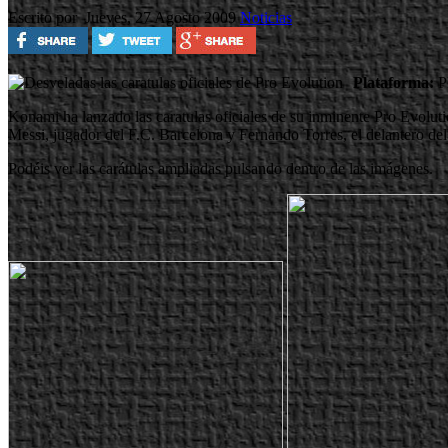
Escrito por
Jueves, 27 Agosto 2009
Noticias
Plataforma:
P
Konami ha lanzado las caratulas oficiales de su inminente Pro Evoluti
Messi, jugador del F.C. Barcelona y Fernando Torres, el delantero de
Podéis ver las carátulas ampliadas pulsando dentro de las imágenes.