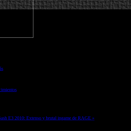
ás
cimientos
 Bash
E3 2010: Extenso y brutal ingame de RAGE »