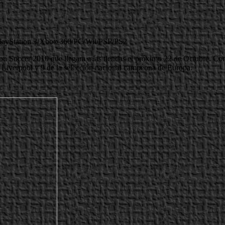
layStation 3/Xbox 360/PC/Wii/PSP/PS2
on Soccer 2010 que llegara a las tiendas el próximo 22 de Octubre. Como
l Liverpool y 9 de la selección nacional campeona de Europa.