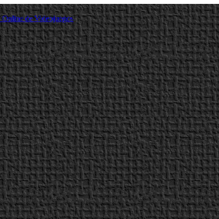
a Online de Videojuegos