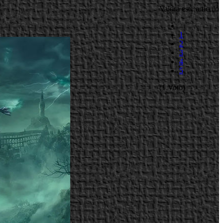
Valora este artículo
1
2
3
4
5
(1 Voto)