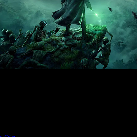
ndrá versión portátil con gráficos mejorados, carga reducida 
GameCube