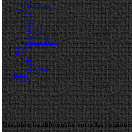
PS5
Xbox Series
Videos
PC
PS4
PS5
Xbox One
Xbox Series
Nintendo Switch
Artículos
APPS
PC
iOS
ANDROID
Prensa
Contacto
Descubre las diferencias entre las version