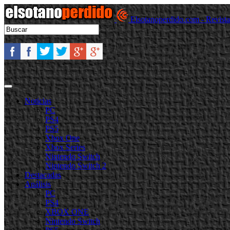
Elsotanoperdido.com - Revist
Noticias
PC
PS4
PS5
Xbox One
Xbox Series
Nintendo Switch
Nintendo Switch 2
Destacadas
Análisis
PC
PS4
XBOX ONE
Nintendo Switch