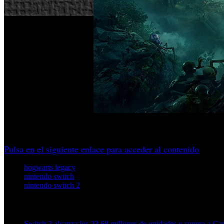
El juego de rol ambientado en el universo de J.K. Rowling te
Pulsa en el siguiente enlace para acceder al contenido
hogwarts legacy
nintendo switch
nintendo switch 2
Artículos relacionados (por etiqueta)
Switch 2 alcanza los 23,68 millones de unidades y supera a 