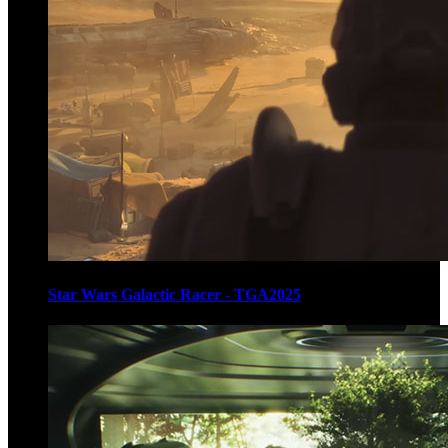
Star Wars Galactic Racer - TGA2025