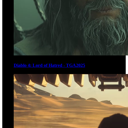
Diablo 4: Lord of Hatred - TGA2025