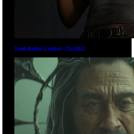
Tomb Raider: Catalyst - TGA2025