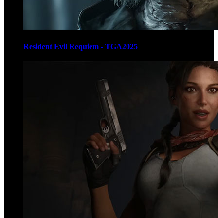
Resident Evil Requiem - TGA2025