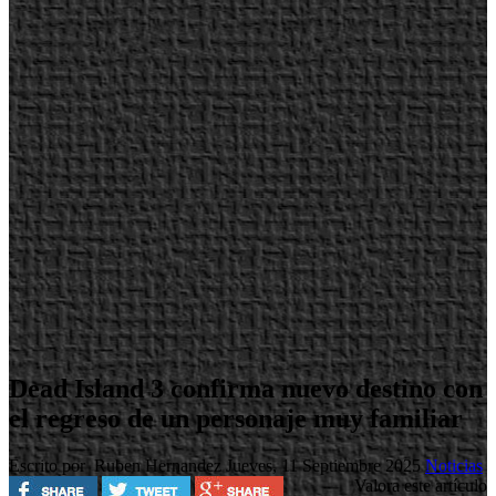
Dead Island 3 confirma nuevo destino con
el regreso de un personaje muy familiar
Escrito por Ruben Hernandez
Jueves, 11 Septiembre 2025
Noticias
Valora este artículo