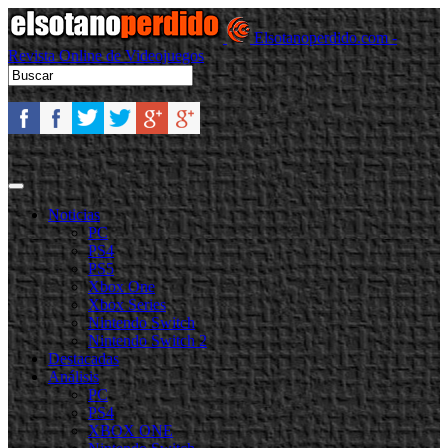
Elsotanoperdido.com -
Revista Online de Videojuegos
Noticias
PC
PS4
PS5
Xbox One
Xbox Series
Nintendo Switch
Nintendo Switch 2
Destacadas
Análisis
PC
PS4
XBOX ONE