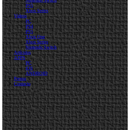
Nintendo Switch
PS5
Xbox Series
Videos
PC
PS4
PS5
Xbox One
Xbox Series
Nintendo Switch
Artículos
APPS
PC
iOS
ANDROID
Prensa
Contacto