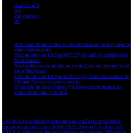
dead island 3
ps5
xbox series x
PC
Artículos relacionados (por etiqueta)
Red Dead Online triplica las recompensas en agosto y deja los
viajes rápidos gratis
Guía de inicio de EA Sports FC 27 (3): análisis completo del
Modo Carrera
Xbox quiere su propio platino y trabaja en una recompensa al
estilo PlayStation
Guía de inicio de EA Sports FC 27 (2): Todos los cambios de
Ultimate Team y sus consecuencias
El anuncio de Final Fantasy VII Revelation multiplica las
ventas de Remake y Rebirth
Más en esta categoría:
« PS Plus: El catálogo de septiembre se amplía con ocho títulos
nuevos tan potentes como WWE 2K25, Persona 5 Tactica y más
GTA 6: se filtran parodias con dominios que apuntan a WhatsApp,