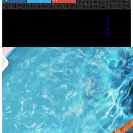
1
2
3
4
5
(1 Voto)