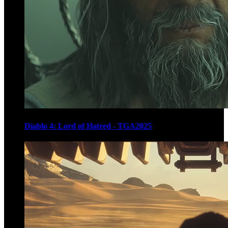
Diablo 4: Lord of Hatred - TGA2025