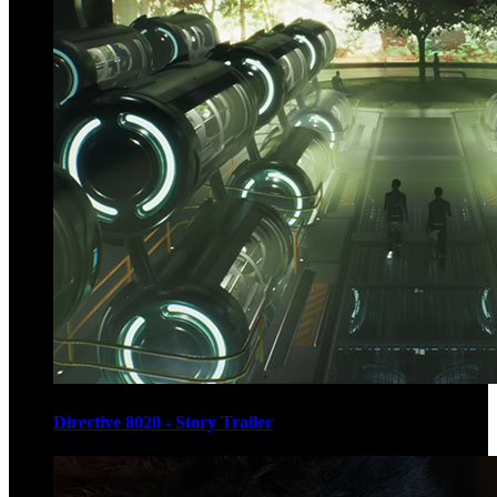
Directive 8020 - Story Trailer