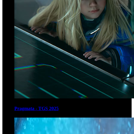
Pragmata - TGS 2025