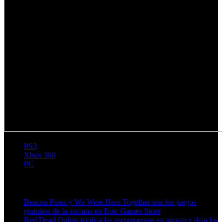
PS3
Xbox 360
PC
Artículos relacionados (por etiqueta)
Beacon Pines y We Were Here Together son los juegos
gratuitos de la semana en Epic Games Store
Red Dead Online triplica las recompensas en agosto y deja los