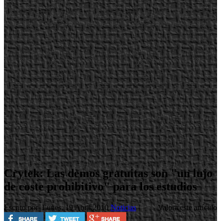
Crytek: Las demos gratuitas son "un lujo
de coste prohibitivo" para los estudios
Escrito por
Lunes, 19 Abril 2010
Noticias
Valora este artículo