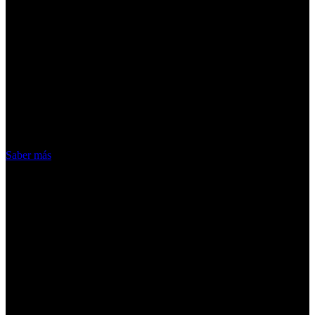
¡Atención! Las cookies nos permiten
ofrecer nuestros servicios. Al utilizar
nuestros servicios, aceptas el uso que
hacemos de las cookies
Acepto
Saber más