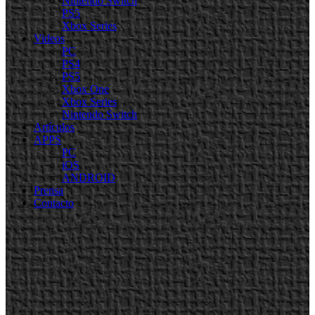
Nintendo Switch
PS5
Xbox Series
Videos
PC
PS4
PS5
Xbox One
Xbox Series
Nintendo Switch
Artículos
APPS
PC
iOS
ANDROID
Prensa
Contacto