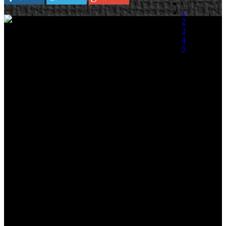
1
Plataforma:
2
PlayStation 3/Xbox 360/PC
3
4
Cevat Yerli, máximo responsable del estudio
5
alemán Crytek, está bastante locuaz en las
últimas semanas, en esta ocasión el CEO de la
(0 votos)
compañía ha querido defender la tesis de
Electronic Arts sobre el sistema de demos Premium que la
desarrolladora americana está pensando lanzar en un futuro. “Las
demos son un lujo que tenemos en la industria del videojuego y que
no existe en otras industria como la del cine. Debido a que hemos
tenido ese lujo gratis durante tanto tiempo y que ahora hay planes de
cambiar esto, la gente se está quejando. La realidad es que
podríamos dejar de ver demos gratis a largo plazo”, explica Cevat
Yerli.
Sobre la política que está planteando EA referente a las versiones
Premium de las demos, que llevarían un coste asociado para el
usuario de entre 10-15$, Yerli afirma: “Creo que la estrategia de EA
es interesante. Cada vez vemos a los editores hacer más cosas para
mejorar la industria, con elementos comercialmente viables, y a día
de hoy sigue creciendo el mercado, pero la gente piensa que es sólo
una estrategia egoísta para enriquecerse” […] “Sí, es bastante