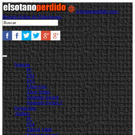
Elsotanoperdido.com -
Revista Online de Videojuegos
Noticias
PC
PS4
PS5
Xbox One
Xbox Series
Nintendo Switch
Nintendo Switch 2
Destacadas
Análisis
PC
PS4
XBOX ONE