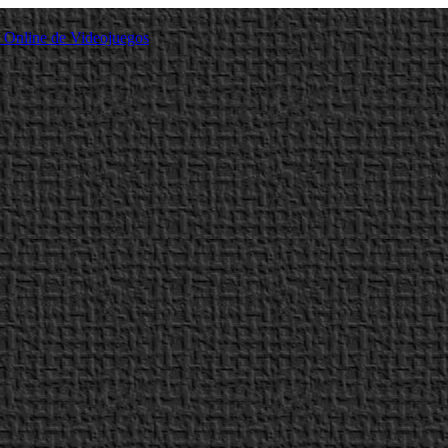
a Online de Videojuegos