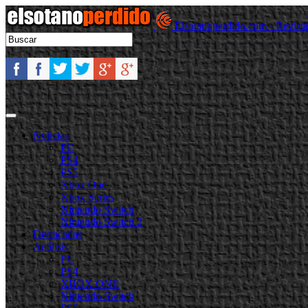
Elsotanoperdido.com - Revist
Noticias
PC
PS4
PS5
Xbox One
Xbox Series
Nintendo Switch
Nintendo Switch 2
Destacadas
Análisis
PC
PS4
XBOX ONE
Nintendo Switch