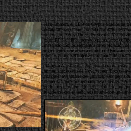
Jack Emmert, el CEO de Cryptic Studios ha res
desataron tras el anuncio del desarrollo de Nev
de Dragon Age y The Elder Scrolls IV: Obliv
es un RPG en línea pensado para que se comp
mezclado con los elementos de exploración de O
ingredientes que atesora el título de Bioware, 
similar, aunque el objetivo está marcado para el
"Dragon Age fue una experiencia muy personal
aprendizaje acerca de Neverwinter. Eres un ave
cualquier aventurero del universo Dungeons & 
requerirá conexión permanente a internet: "Pued
podremos terminar el juego en solitario, aunqu
jugadores, eso si nadie nos apunta con un arma 