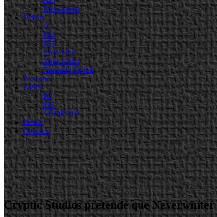
PS5
Xbox Series
Videos
PC
PS4
PS5
Xbox One
Xbox Series
Nintendo Switch
Artículos
APPS
PC
iOS
ANDROID
Prensa
Contacto
Cryptic Studios pretende que Neverwinter