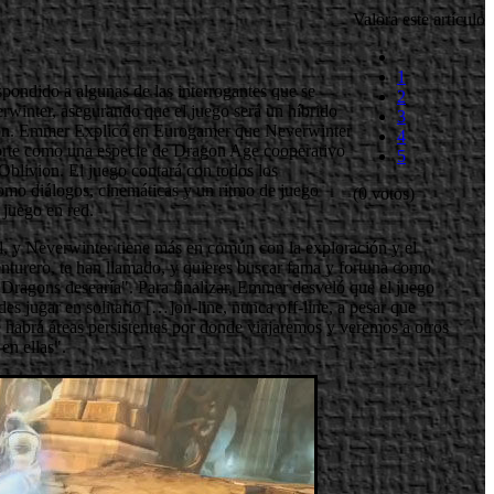
Valora este artículo
1
pondido a algunas de las interrogantes que se
2
erwinter, asegurando que el juego será un híbrido
3
ion. Emmer Explicó en Eurogamer que Neverwinter
4
orte como una especie de Dragon Age cooperativo
5
blivion. El juego contará con todos los
como diálogos, cinemáticas y un ritmo de juego
(0 votos)
 juego en red.
, y Neverwinter tiene más en común con la exploración y el
nturero, te han llamado, y quieres buscar fama y fortuna como
Dragons desearía". Para finalizar, Emmer desveló que el juego
es jugar en solitario […]on-line, nunca off-line, a pesar que
e habrá áreas persistentes por donde viajaremos y veremos a otros
en ellas".