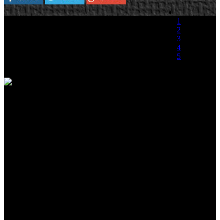
Kieran Bridgen, jefe de comunicaciones de The
1
Creative Assembly, creadores de la saga Total
2
War, ha querido mostrar su admiración y la de
3
todo el equipo que conforma el plantel de la
4
desarrolladora hacia el equipo de Blizzard por el
5
compromiso que estos tienen con el PC, aunque
declaren que no tienen preferencias en cuanto a
(0 votos)
las
plataformas.
Bridgen se deshace en elogios cuando habla de Blizzard, a pesar de
que los títulos de ambos compiten en las mismas estanterías:
"Estamos muy contentos de que Blizzard continúe desarrollando
para PC, incluso como desarrolladores que apuntan al mismo tipo de
público. Ellos saben mostrar que el PC es más que capaz de ser una
plataforma para títulos Triple A" […]"como colegas desarrolladores
de estrategia para PC sólo quiero ondear ambas banderas".
Sobre el lanzamiento de Starcraft II, el ejecutivo afirma que: "El
ambiente de emoción que existe con Starcraft II nos está afectando.
Hay un muchas ediciones coleccionista en las mesas de la gente,
incluso ahora que estamos completamente ocupados con Shogun 2:
Total War".