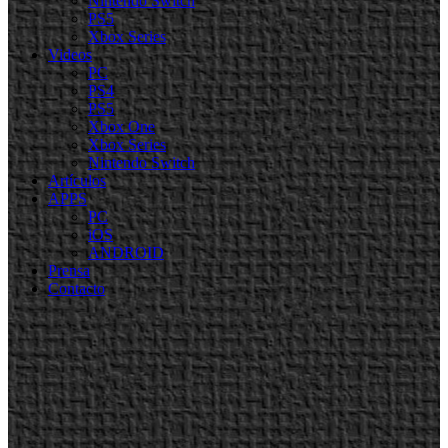
Nintendo Switch
PS5
Xbox Series
Videos
PC
PS4
PS5
Xbox One
Xbox Series
Nintendo Switch
Artículos
APPS
PC
iOS
ANDROID
Prensa
Contacto