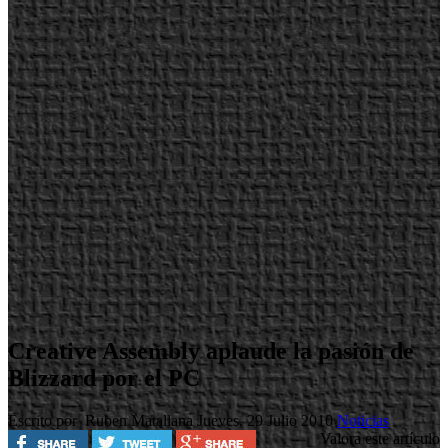
Creative Assembly aplaude la pasión de
Blizzard por el PC
Escrito por Ruben Matallana
Jueves, 29 Julio 2010
Noticias
Valora este artículo