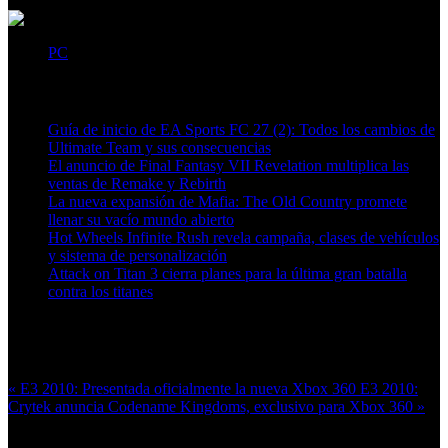
PC
Artículos relacionados (por etiqueta)
Guía de inicio de EA Sports FC 27 (2): Todos los cambios de
Ultimate Team y sus consecuencias
El anuncio de Final Fantasy VII Revelation multiplica las
ventas de Remake y Rebirth
La nueva expansión de Mafia: The Old Country promete
llenar su vacío mundo abierto
Hot Wheels Infinite Rush revela campaña, clases de vehículos
y sistema de personalización
Attack on Titan 3 cierra planes para la última gran batalla
contra los titanes
Más en esta categoría:
« E3 2010: Presentada oficialmente la nueva Xbox 360
E3 2010:
Crytek anuncia Codename Kingdoms, exclusivo para Xbox 360 »