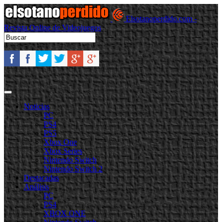
Elsotanoperdido.com -
Revista Online de Videojuegos
Noticias
PC
PS4
PS5
Xbox One
Xbox Series
Nintendo Switch
Nintendo Switch 2
Destacadas
Análisis
PC
PS4
XBOX ONE