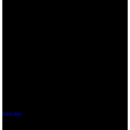
¡Atención! Las cookies nos permiten
ofrecer nuestros servicios. Al utilizar
nuestros servicios, aceptas el uso que
hacemos de las cookies
Acepto
Saber más