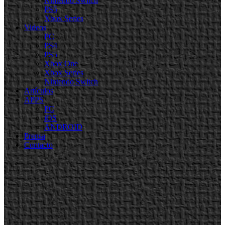
Nintendo Switch
PS5
Xbox Series
Videos
PC
PS4
PS5
Xbox One
Xbox Series
Nintendo Switch
Artículos
APPS
PC
iOS
ANDROID
Prensa
Contacto