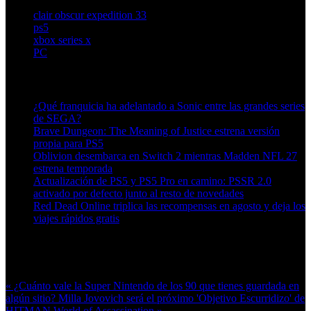
clair obscur expedition 33
ps5
xbox series x
PC
Artículos relacionados (por etiqueta)
¿Qué franquicia ha adelantado a Sonic entre las grandes series
de SEGA?
Brave Dungeon: The Meaning of Justice estrena versión
propia para PS5
Oblivion desembarca en Switch 2 mientras Madden NFL 27
estrena temporada
Actualización de PS5 y PS5 Pro en camino: PSSR 2.0
activado por defecto junto al resto de novedades
Red Dead Online triplica las recompensas en agosto y deja los
viajes rápidos gratis
Más en esta categoría:
« ¿Cuánto vale la Super Nintendo de los 90 que tienes guardada en
algún sitio?
Milla Jovovich será el próximo 'Objetivo Escurridizo' de
HITMAN World of Assassination »