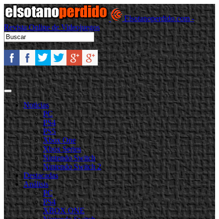
Elsotanoperdido.com -
Revista Online de Videojuegos
Noticias
PC
PS4
PS5
Xbox One
Xbox Series
Nintendo Switch
Nintendo Switch 2
Destacadas
Análisis
PC
PS4
XBOX ONE