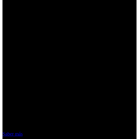
¡Atención! Las cookies nos permiten
ofrecer nuestros servicios. Al utilizar
nuestros servicios, aceptas el uso que
hacemos de las cookies
Acepto
Saber más