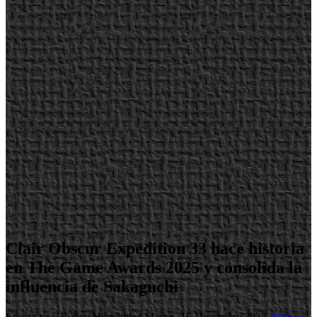
Clair Obscur Expedition 33 hace historia
en The Game Awards 2025 y consolida la
influencia de Sakaguchi
Escrito por Ruben Hernandez
Martes, 16 Diciembre 2025
Noticias