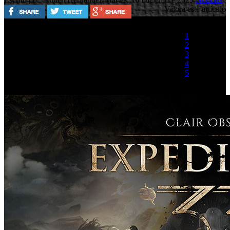
Valora este artículo
1
2
3
4
5
(1 Voto)