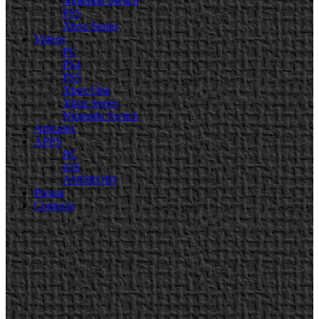
Nintendo Switch
PS5
Xbox Series
Videos
PC
PS4
PS5
Xbox One
Xbox Series
Nintendo Switch
Artículos
APPS
PC
iOS
ANDROID
Prensa
Contacto