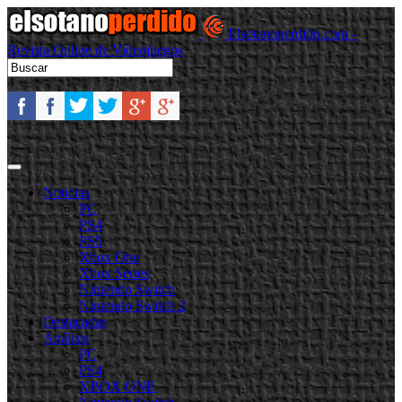
Elsotanoperdido.com -
Revista Online de Videojuegos
Noticias
PC
PS4
PS5
Xbox One
Xbox Series
Nintendo Switch
Nintendo Switch 2
Destacadas
Análisis
PC
PS4
XBOX ONE