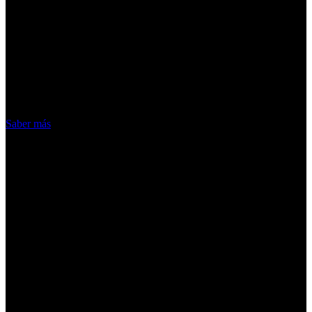
¡Atención! Las cookies nos permiten
ofrecer nuestros servicios. Al utilizar
nuestros servicios, aceptas el uso que
hacemos de las cookies
Acepto
Saber más