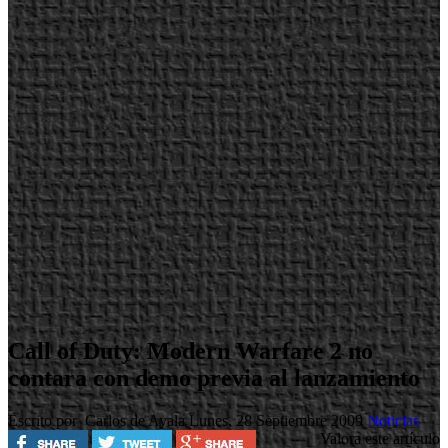
Call of Duty: Modern Warfare 2 no
contara con demo previa al lanzamiento
Escrito por Carlos de Ayala
Lunes, 28 Septiembre 2009
Noticias
Valora este artículo