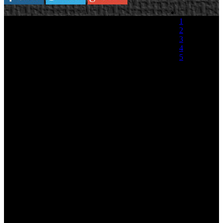
La rumoreada versión demo de la nueva entrega
1
de Modern Warfare 2 no llegara antes del
2
lanzamiento del título el próximo 10 de
3
Noviembre en ninguna de las tres plataformas en
4
las que está previsto. Asi lo ha confirmado tanto
5
Activision como Infinity Ward, con lo que
tendremos que esperar al lanzamiento del título
(0 votos)
para poder comprobar de primera mano las
virtudes que nos depara, mientras tanto os dejamos con un nuevo
Gameplay.