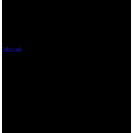
¡Atención! Las cookies nos permiten
ofrecer nuestros servicios. Al utilizar
nuestros servicios, aceptas el uso que
hacemos de las cookies
Acepto
Saber más