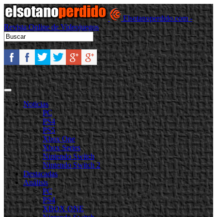
Elsotanoperdido.com -
Revista Online de Videojuegos
Noticias
PC
PS4
PS5
Xbox One
Xbox Series
Nintendo Switch
Nintendo Switch 2
Destacadas
Análisis
PC
PS4
XBOX ONE