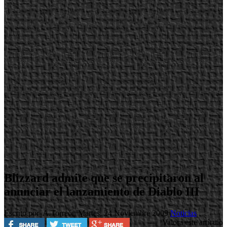
Blizzard admite que se precipitaron al
anunciar el lanzamiento de Diablo III
Escrito por A.Torreón
Martes, 24 Noviembre 2009
Noticias
Valora este artículo