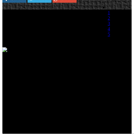
Plataforma:
PC
1
2
Rob Pardo, vicepresidente de Blizzard, admite
3
que se precipitaron al anunciar la fecha de
4
lanzamiento de Diablo III, aunque se excusa
5
alegando que prefieren equivocarse en las fechas
de lanzamiento que con el diseño y el desarrollo
(0 votos)
de los juegos.
"Siempre anunciamos las cosas antes de tiempo, intentaremos no
volver a repetirlo, siempre fallamos en eso. Ahora bien, prefiero
fallar en esto que en hacer grandes juegos. Cada título que lanzamos
tiene equipos de desarrollo individuales, por eso es difícil acertar con
las fechas de lanzamiento. Nosotros no nos movemos por
calendarios fiscales, y nuestros aficionados no nos lo piden
tampoco”. También alega con respecto a la posibilidad de que se
vieran afectadas las ventas con el retraso que: “Con la primera
expansión de World of Warcraft nos retrasamos unas semanas
respecto a Navidades, sin embargo nuestra base de jugadores lo
compró de la misma forma."