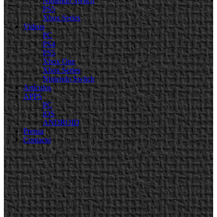
Nintendo Switch
PS5
Xbox Series
Videos
PC
PS4
PS5
Xbox One
Xbox Series
Nintendo Switch
Artículos
APPS
PC
iOS
ANDROID
Prensa
Contacto