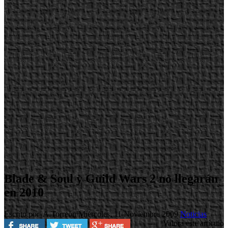
Blade & Soul y Guild Wars 2 no llegarán
en 2010
Escrito por A.Torreón
Miércoles, 11 Noviembre 2009
Noticias
Valora este artículo