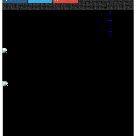
La surcoreana NCSoft, ha anunciado que no
1
tiene previsto ningún lanzamiento importante
2
para el 2010, con lo que la salida al mercado de
3
Blade & Soul y Guild Wars 2 se traslada hasta
4
2011.
5
Jaeho Lee, máximo responsable económico de la
(0 votos)
compañía y
director ejecutivo de la división occidental de la empresa, ha
explicado en una reunión con los inversiones que tanto Guild Wars
2 desarrollado por su filial ArenaNet, y Blade & Soul, se lanzarán en
2011, aunque se ofrecerá a los usuarios la posibilidad de participar
en una beta cerrada de ambos títulos durante el año próximo.