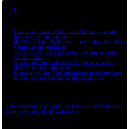
PC
Artículos relacionados (por etiqueta)
La nueva expansión de Mafia: The Old Country promete
llenar su vacío mundo abierto
Hot Wheels Infinite Rush revela campaña, clases de vehículos
y sistema de personalización
Attack on Titan 3 cierra planes para la última gran batalla
contra los titanes
Guía de inicio de EA Sports FC 27 (1): todo sobre The
Grounds, precios y plataformas
League of Legends: Riot Games refuerza las competiciones
de base con novedades para el Juego Organizado
Más en esta categoría:
« Split/Second: Velocity llegará el 21 de mayo de 2010
Mañana se
lanza el nuevo contenido de Uncharted 2 »