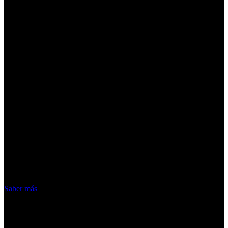
¡Atención! Las cookies nos permiten
ofrecer nuestros servicios. Al utilizar
nuestros servicios, aceptas el uso que
hacemos de las cookies
Acepto
Saber más