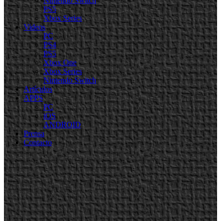
Nintendo Switch
PS5
Xbox Series
Videos
PC
PS4
PS5
Xbox One
Xbox Series
Nintendo Switch
Artículos
APPS
PC
iOS
ANDROID
Prensa
Contacto