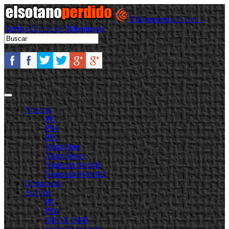
Elsotanoperdido.com -
Revista Online de Videojuegos
Noticias
PC
PS4
PS5
Xbox One
Xbox Series
Nintendo Switch
Nintendo Switch 2
Destacadas
Análisis
PC
PS4
XBOX ONE