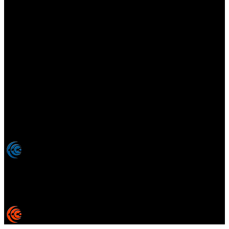
Elsotanoperdido.com es una revista de apoyo para medios
colaboradores de elsotanoperdido News And Videogames,
agencia editora y distribuidora de noticias relacionadas con la
industria del videojuego para medios generalistas. Prohibida la
reproducción total o parcial de estos contenidos sin el permiso
expreso de los autores. Todos los nombres comerciales, marcas,
imágenes, logos y signos distintivos que aparecen en este sitio web
están expresamente
autorizados, registrados y pertenecen son
propiedad de sus respectivos dueños