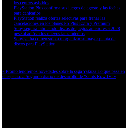
los centros asistidos
PlayStation Plus confirma sus juegos de agosto y las fechas
para canjearlos
PlayStation realiza ofertas selectivas para frenar las
cancelaciones en los planes PS Plus Extra y Premium
Sony seguirá fabricando discos de juegos anteriores a 2028
pese al adiós a los nuevos lanzamientos
Sony ya ha comenzado a reorganizar su mayor planta de
discos para PlayStation
Más en esta categoría:
« Pronto tendremos novedades sobre la saga Yakuza
Lo que pasa en
el espacio… Segundo diario de desarrollo de 'Saints Row IV' »