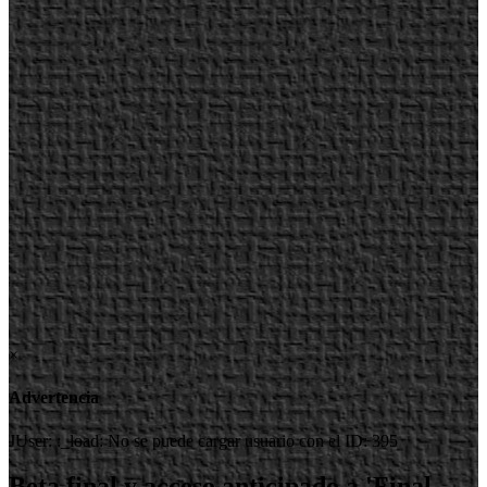
×
Advertencia
JUser: :_load: No se puede cargar usuario con el ID: 395
Beta final y acceso anticipado a 'Final