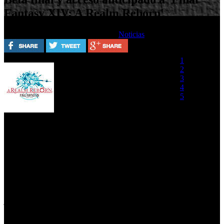
Fantasy XIV: A Realm Reborn'
Escrito por
Lunes, 12 Agosto 2013
Noticias
Valora este artículo
1
Square Enix ha anunciado las
2
fechas de las prueba de beta
3
final y de acceso anticipado a
4
'Final Fantasy XIV: A Realm
5
Reborn'.
Los nuevos usuarios
podrán participar en la fase de
(0 votos)
beta final desde el 17 al 19 de agosto, tanto en
formato Windows PC como en el sistema PlayStation 3, una
oportunidad para sumergirse en la última prueba de este RPG a gran
escala. Además, los seguidores que hayan reservado el juego
recibirán un acceso anticipado y serán los primeros en jugar a esta
producción desde el 24 de agosto.
El producer y director del juego, Naoki Yoshida, ha desvelado
algunos de los próximos incentivos que acompañarán a los
jugadores con el lanzamiento del juego: Recompensas para
veteranos con varios materiales bonus en función del tiempo elegido
de suscripción (30, 60 y 90 días). Si comienzan con una suscripción