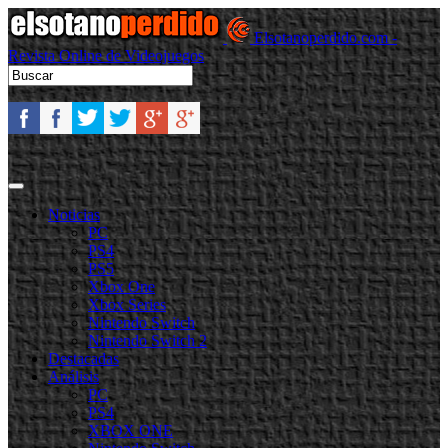
Elsotanoperdido.com -
Revista Online de Videojuegos
Noticias
PC
PS4
PS5
Xbox One
Xbox Series
Nintendo Switch
Nintendo Switch 2
Destacadas
Análisis
PC
PS4
XBOX ONE