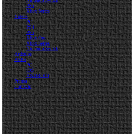
Nintendo Switch
PS5
Xbox Series
Videos
PC
PS4
PS5
Xbox One
Xbox Series
Nintendo Switch
Artículos
APPS
PC
iOS
ANDROID
Prensa
Contacto