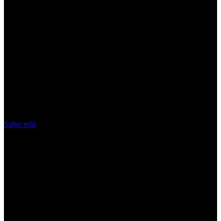
¡Atención! Las cookies nos permiten
ofrecer nuestros servicios. Al utilizar
nuestros servicios, aceptas el uso que
hacemos de las cookies
Acepto
Saber más