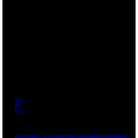
PS3
PC
PS4
Artículos relacionados (por etiqueta)
EA Sports FC 27 se pone serio con la defensa automática y