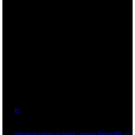
PC
Artículos relacionados (por etiqueta)
Oblivion desembarca en Switch 2 mientras Madden NFL 27