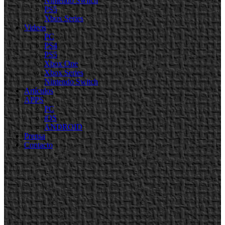
Nintendo Switch
PS5
Xbox Series
Videos
PC
PS4
PS5
Xbox One
Xbox Series
Nintendo Switch
Artículos
APPS
PC
iOS
ANDROID
Prensa
Contacto