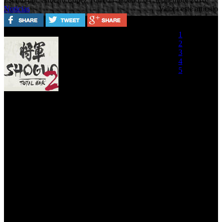
Noticias
Valora este artículo
1
SEGA y Creative Assembly
2
han lanzado un nuevo video
3
con secuencias ingame de
4
Shogun 2: Total War, el cual
5
nos ofrece una nueva muestra
de las batallas navales que
(0 votos)
incorporará el juego como
novedad mediante una serie de secuencias recogidas de la versión
Pre-alpha y comentarios de dos de los desarrolladores. El video
también nos permite ver una lucha entre dos clanes de los nueve que
se han incluido. Como os adelantábamos el video viene subtitulado
en castellano.
Shogun 2: Total War - Battle Report (Castellano)