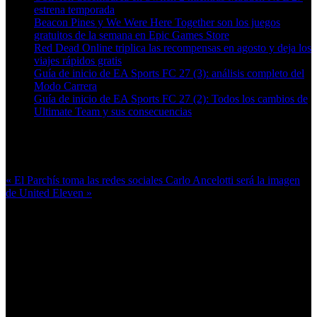
estrena temporada
Beacon Pines y We Were Here Together son los juegos
gratuitos de la semana en Epic Games Store
Red Dead Online triplica las recompensas en agosto y deja los
viajes rápidos gratis
Guía de inicio de EA Sports FC 27 (3): análisis completo del
Modo Carrera
Guía de inicio de EA Sports FC 27 (2): Todos los cambios de
Ultimate Team y sus consecuencias
Más en esta categoría:
« El Parchís toma las redes sociales
Carlo Ancelotti será la imagen
de United Eleven »