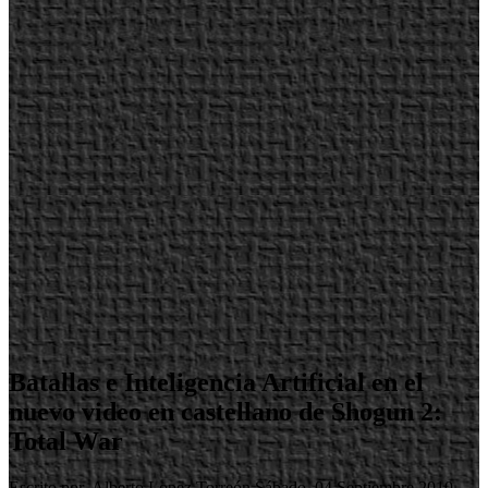
Batallas e Inteligencia Artificial en el
nuevo video en castellano de Shogun 2:
Total War
Escrito por Alberto Lopez Torreón
Sábado, 04 Septiembre 2010