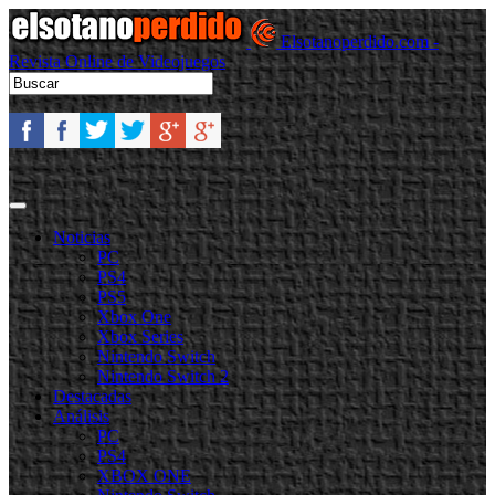
Elsotanoperdido.com -
Revista Online de Videojuegos
Noticias
PC
PS4
PS5
Xbox One
Xbox Series
Nintendo Switch
Nintendo Switch 2
Destacadas
Análisis
PC
PS4
XBOX ONE