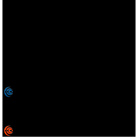
Elsotanoperdido.com es una revista de apoyo para medios
colaboradores de elsotanoperdido News And Videogames,
agencia editora y distribuidora de noticias relacionadas con la
industria del videojuego para medios generalistas. Prohibida la
reproducción total o parcial de estos contenidos sin el permiso
expreso de los autores. Todos los nombres comerciales, marcas,
imágenes, logos y signos distintivos que aparecen en este sitio web
están expresamente
autorizados, registrados y pertenecen son
propiedad de sus respectivos dueños