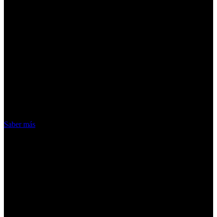
¡Atención! Las cookies nos permiten
ofrecer nuestros servicios. Al utilizar
nuestros servicios, aceptas el uso que
hacemos de las cookies
Acepto
Saber más