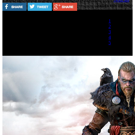
Valora este artículo
1
2
3
4
5
(2 votos)