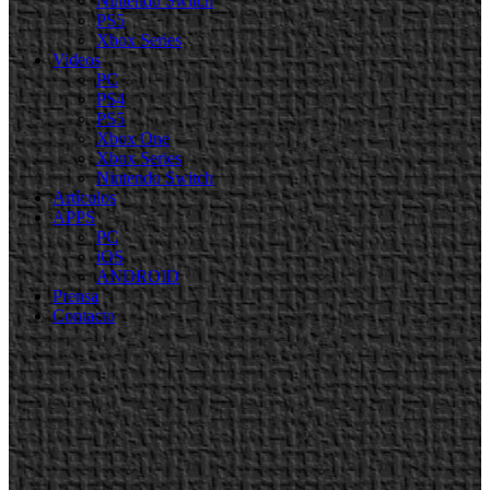
Nintendo Switch
PS5
Xbox Series
Videos
PC
PS4
PS5
Xbox One
Xbox Series
Nintendo Switch
Artículos
APPS
PC
iOS
ANDROID
Prensa
Contacto