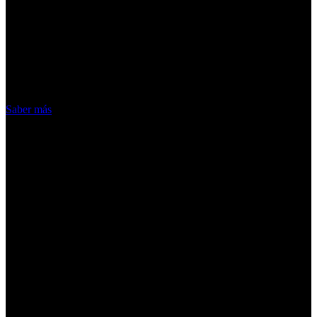
¡Atención! Las cookies nos permiten
ofrecer nuestros servicios. Al utilizar
nuestros servicios, aceptas el uso que
hacemos de las cookies
Acepto
Saber más