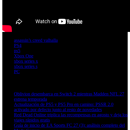
assassin’s creed valhalla
PS4
ps5
Xbox One
xbox series x
xbox series s
PC
Artículos relacionados (por etiqueta)
Oblivion desembarca en Switch 2 mientras Madden NFL 27
estrena temporada
Actualización de PS5 y PS5 Pro en camino: PSSR 2.0
activado por defecto junto al resto de novedades
Red Dead Online triplica las recompensas en agosto y deja los
viajes rápidos gratis
Guía de inicio de EA Sports FC 27 (3): análisis completo del