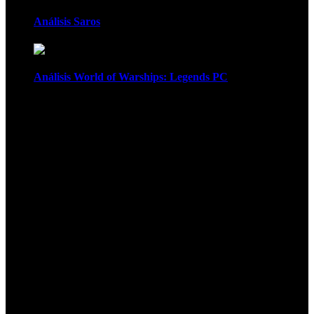
Análisis Saros
Análisis World of Warships: Legends PC
1