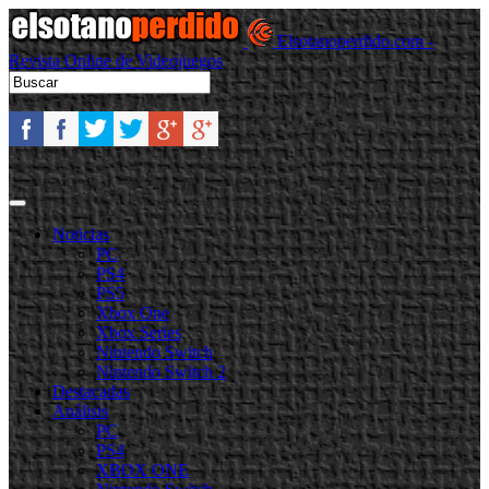
Elsotanoperdido.com -
Revista Online de Videojuegos
Noticias
PC
PS4
PS5
Xbox One
Xbox Series
Nintendo Switch
Nintendo Switch 2
Destacadas
Análisis
PC
PS4
XBOX ONE