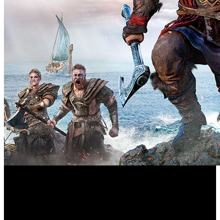
Tal y como refleja el último informe fiscal de Ubisoft,
Assassin's Creed Valhalla
‘
’ es el segundo videojuego más
rentable en la historia de la compañía. En tan solo 12
meses, la producción ha logrado una auténtica hazaña que