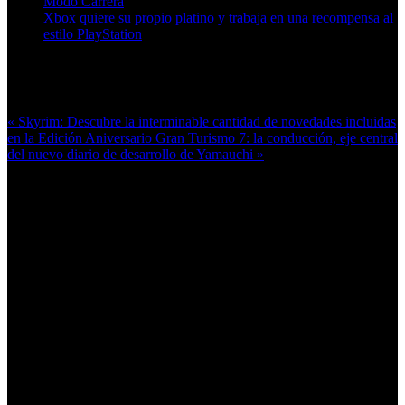
Modo Carrera
Xbox quiere su propio platino y trabaja en una recompensa al
estilo PlayStation
Más en esta categoría:
« Skyrim: Descubre la interminable cantidad de novedades incluidas
en la Edición Aniversario
Gran Turismo 7: la conducción, eje central
del nuevo diario de desarrollo de Yamauchi »