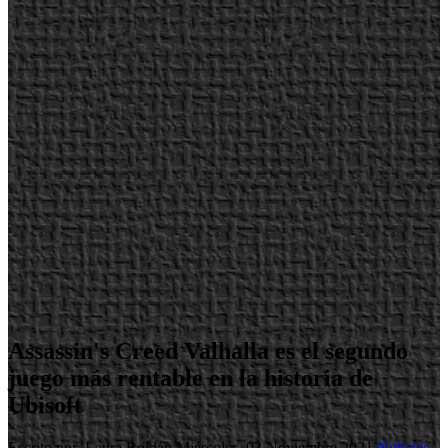
Assassin's Creed Valhalla es el segundo
juego más rentable en la historia de
Ubisoft
Escrito por Laura Roldán
Miércoles, 03 Noviembre 2021
Noticias