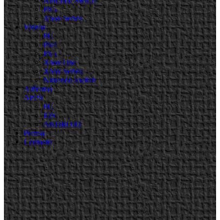
Nintendo Switch
PS5
Xbox Series
Videos
PC
PS4
PS5
Xbox One
Xbox Series
Nintendo Switch
Artículos
APPS
PC
iOS
ANDROID
Prensa
Contacto