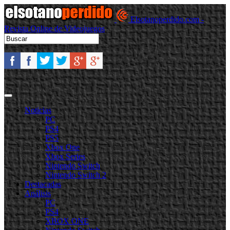
Elsotanoperdido.com -
Revista Online de Videojuegos
Noticias
PC
PS4
PS5
Xbox One
Xbox Series
Nintendo Switch
Nintendo Switch 2
Destacadas
Análisis
PC
PS4
XBOX ONE