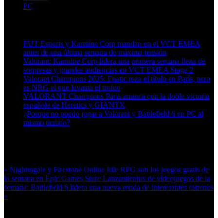
PC
Artículos relacionados (por etiqueta)
FUT Esports y Karmine Corp mandan en el VCT EMEA
antes de una última semana de máxima tensión
Valorant: Karmine Corp lidera una primera semana llena de
sorpresas y grandes audiencias en VCT EMEA Stage 2
Valorant Champions 2025: Fnatic roza el título en París, pero
es NRG el que levanta el trofeo
VALORANT Champions Paris arranca con la doble victoria
española de Heretics y GIANTX
¿Porque no puedo jugar a Valorant y Battlefield 6 en PC al
mismo tiempo?
Más en esta categoría:
« Nightingale y Firestone Online Idle RPG son los juegos gratis de
la semana en Epic Games Store
Lanzamientos de videojuegos de la
semana: Battlefield 6 lidera una nueva ronda de interesantes estrenos
»