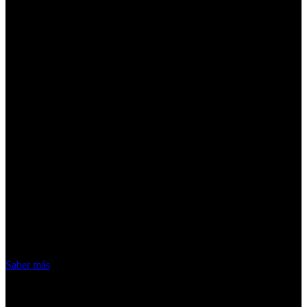
¡Atención! Las cookies nos permiten
ofrecer nuestros servicios. Al utilizar
nuestros servicios, aceptas el uso que
hacemos de las cookies
Acepto
Saber más