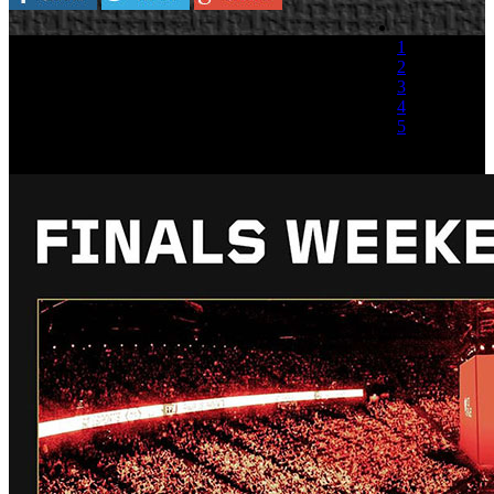
1
2
3
4
5
(1 Voto)