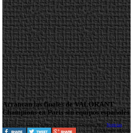
Arrancan las finales de VALORANT
Champions en París sin equipos españoles
Escrito por Alberto Yánez
Domingo, 05 Octubre 2025
Noticias
Valora este artículo