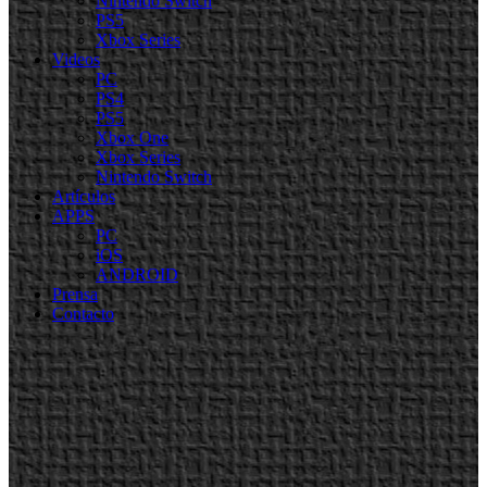
Nintendo Switch
PS5
Xbox Series
Videos
PC
PS4
PS5
Xbox One
Xbox Series
Nintendo Switch
Artículos
APPS
PC
iOS
ANDROID
Prensa
Contacto