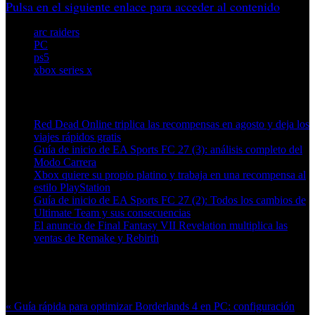
Pulsa en el siguiente enlace para acceder al contenido
arc raiders
PC
ps5
xbox series x
Artículos relacionados (por etiqueta)
Red Dead Online triplica las recompensas en agosto y deja los
viajes rápidos gratis
Guía de inicio de EA Sports FC 27 (3): análisis completo del
Modo Carrera
Xbox quiere su propio platino y trabaja en una recompensa al
estilo PlayStation
Guía de inicio de EA Sports FC 27 (2): Todos los cambios de
Ultimate Team y sus consecuencias
El anuncio de Final Fantasy VII Revelation multiplica las
ventas de Remake y Rebirth
Más en esta categoría:
« Guía rápida para optimizar Borderlands 4 en PC: configuración