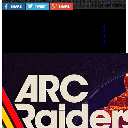
Valora este artículo
1
2
3
4
5
(1 Voto)