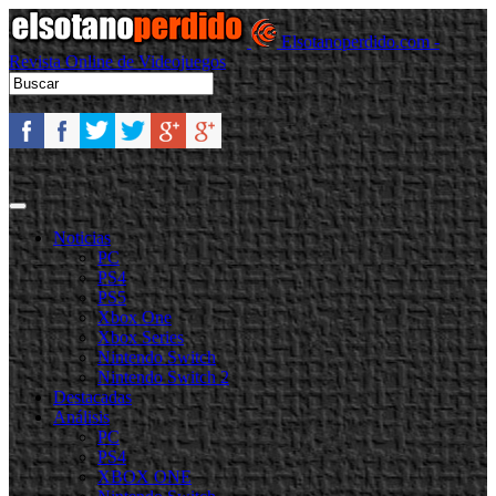
Elsotanoperdido.com -
Revista Online de Videojuegos
Noticias
PC
PS4
PS5
Xbox One
Xbox Series
Nintendo Switch
Nintendo Switch 2
Destacadas
Análisis
PC
PS4
XBOX ONE