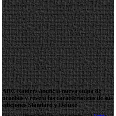
ARC Raiders anuncia nueva etapa de
pruebas y revela las características de sus
ediciones Standard y Deluxe
Escrito por Alberto Yánez
Martes, 23 Septiembre 2025
Noticias