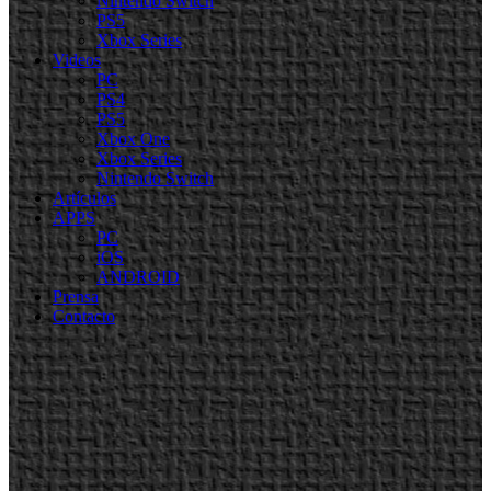
Nintendo Switch
PS5
Xbox Series
Videos
PC
PS4
PS5
Xbox One
Xbox Series
Nintendo Switch
Artículos
APPS
PC
iOS
ANDROID
Prensa
Contacto