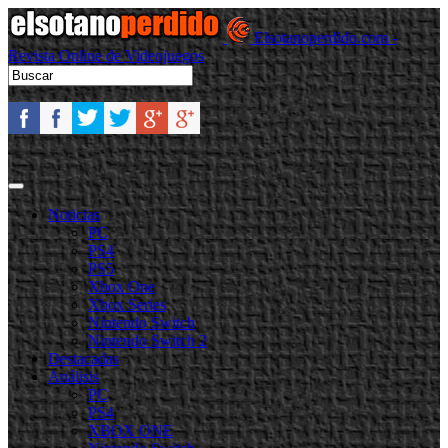
Elsotanoperdido.com -
Revista Online de Videojuegos
Noticias
PC
PS4
PS5
Xbox One
Xbox Series
Nintendo Switch
Nintendo Switch 2
Destacadas
Análisis
PC
PS4
XBOX ONE