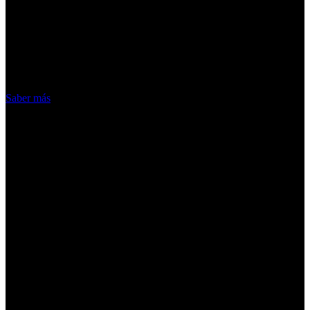
¡Atención! Las cookies nos permiten
ofrecer nuestros servicios. Al utilizar
nuestros servicios, aceptas el uso que
hacemos de las cookies
Acepto
Saber más