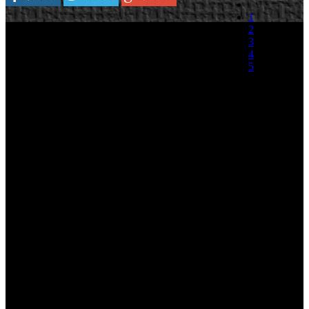
1
THQ ha anunciado que la fecha elegida para el
2
lanzamiento de Metro 2033 será el próximo 16
3
de Marzo en EE.UU y el 19 en Europa. El título
4
que está siendo desarrollado por los ucranianos
5
de 4ª Games bajo el motor de su creación 4A
Game Engine, basa su argumento en la novela
(0 votos)
del mismo nombre del ruso Dimitri Glukhovsky.
Metro 2033 será editado para PC y Xbox360 y contará con una
edición limitada para ambas plataformas.