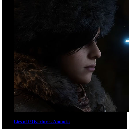
Lies of P Overture - Anuncio