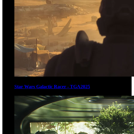
Star Wars Galactic Racer - TGA2025