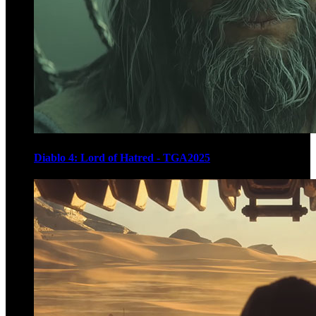
Diablo 4: Lord of Hatred - TGA2025