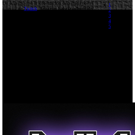
De acuerdo con la información desvelada por el
1
director de
Twitch
,
Amazon habría adquirido
2
el servicio de streaming más popular de la
3
red
. Este movimiento es toda una sorpresa, ya
4
que hasta ahora todos los indicios apuntaban a
5
que Google sería el nuevo propietario del
servicio de video.
(1 Voto)
Emmet Shear, director general de Twitch, explicó la situación de la
compañía en una nota: "Nos complace anunciar que hemos sido
adquiridos por Amazon. Elegimos Amazon porque creen en nuestra
comunidad, comparten nuestros valores y visión de largo plazo, y
nos quieren ayudar a llegar allí más rápido. Todo se mantendrá
igual: empleados, oficinas, marca e independencia. Pero con el
apoyo de Amazon tendremos un Twitch mejor." Comentaba el
directivo, que se despedía con el fragmento de una frase extraída de
The Legend of Zelda: "Es peligroso ir solos. En mi nombre y de
todos en Twitch, os doy las gracias por acompañarnos".