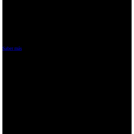
¡Atención! Las cookies nos permiten
ofrecer nuestros servicios. Al utilizar
nuestros servicios, aceptas el uso que
hacemos de las cookies
Acepto
Saber más