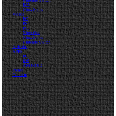
Nintendo Switch
PS5
Xbox Series
Videos
PC
PS4
PS5
Xbox One
Xbox Series
Nintendo Switch
Artículos
APPS
PC
iOS
ANDROID
Prensa
Contacto