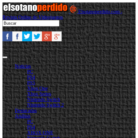
Elsotanoperdido.com -
Revista Online de Videojuegos
Noticias
PC
PS4
PS5
Xbox One
Xbox Series
Nintendo Switch
Nintendo Switch 2
Destacadas
Análisis
PC
PS4
XBOX ONE