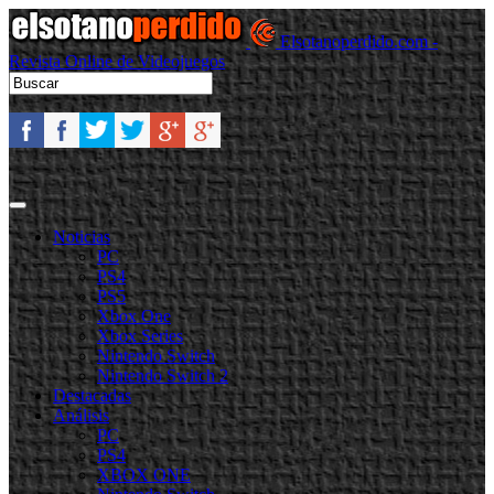
Elsotanoperdido.com -
Revista Online de Videojuegos
Noticias
PC
PS4
PS5
Xbox One
Xbox Series
Nintendo Switch
Nintendo Switch 2
Destacadas
Análisis
PC
PS4
XBOX ONE