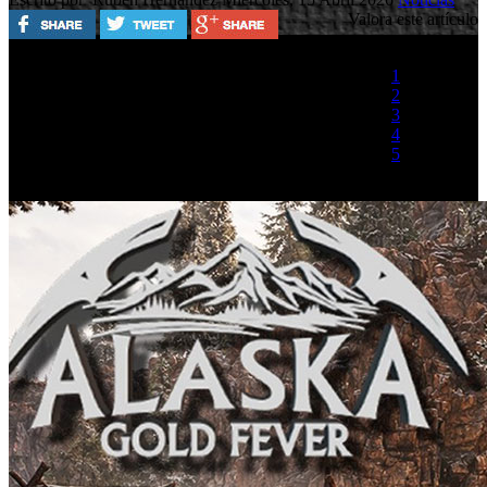
Valora este artículo
1
2
3
4
5
(1 Voto)