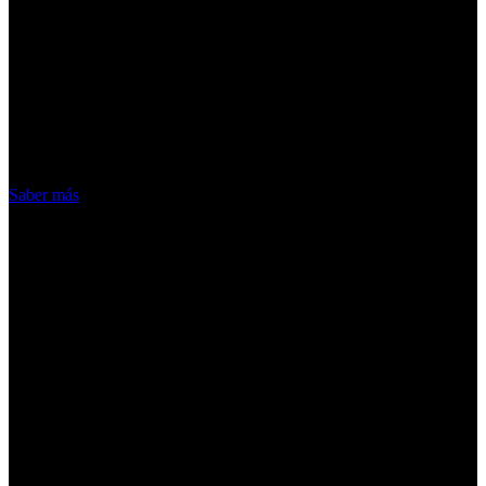
¡Atención! Las cookies nos permiten
ofrecer nuestros servicios. Al utilizar
nuestros servicios, aceptas el uso que
hacemos de las cookies
Acepto
Saber más