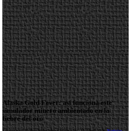
Alaska Gold Fever: así funciona este
simulador minero ambientado en la
fiebre del oro
Escrito por Ruben Hernandez
Miércoles, 15 Abril 2026
Noticias