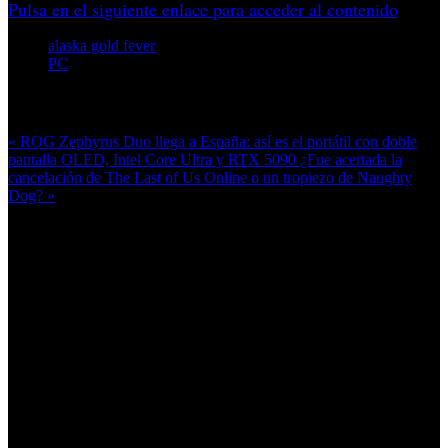
Pulsa en el siguiente enlace para acceder al contenido
alaska gold fever
PC
Más en esta categoría:
« ROG Zephyrus Duo llega a España: así es el portátil con doble
pantalla OLED, Intel Core Ultra y RTX 5090
¿Fue acertada la
cancelación de The Last of Us Online o un tropiezo de Naughty
Dog? »