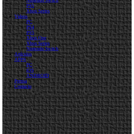
Nintendo Switch
PS5
Xbox Series
Videos
PC
PS4
PS5
Xbox One
Xbox Series
Nintendo Switch
Artículos
APPS
PC
iOS
ANDROID
Prensa
Contacto