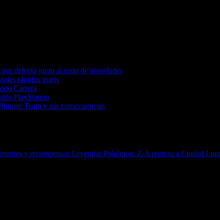
por defecto junto al resto de novedades
iajes rápidos gratis
Modo Carrera
tilo PlayStation
Ultimate Team y sus consecuencias
variantes y recompensas
Leyendas Pokémon: Z-A regresa a Ciudad Lumin