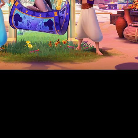
denominada "Historias de Agrabah", ya está disponible y l
e un nuevo reino inspirado en el clásico de Disney ‘Aladdin’, 
a actualización también trae consigo una nueva mecánica de j
los jugadores.
 es el nuevo reino. Aquí los jugadores pueden explorar un me
también será parte de la aventura, ayudando con la investiga