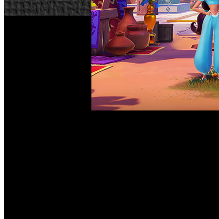
Disney Dreamlight Valley
La última actualización de ‘
’, 
experiencia de juego. De hecho, esta actualización introduc
y misterios, además de recibir nuevas misiones y retos. L
todo mientras se resuelven algunos errores demandados por 
Aladdin y Jasmine
No obstante, el principal reclamo del paquete de contenido
un problema causado por un misterioso artefacto. Aladdin 