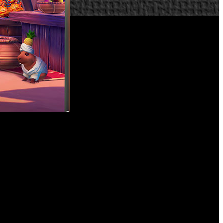
lega cargada de novedades destinadas a ampliar aún más la
que abre la posibilidad de explorar un mercado lleno de vida
uego sigiloso, eventos de temporada y elementos temáticos,
rcado de Agrabah, donde deberán ayudar a Jasmine a resolver
ción y desbloqueando nuevas misiones. Después de completar