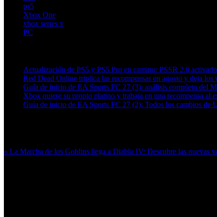
ps5
Xbox One
xbox series x
PC
Artículos relacionados (por etiqueta)
Actualización de PS5 y PS5 Pro en camino: PSSR 2.0 activado 
Red Dead Online triplica las recompensas en agosto y deja los v
Guía de inicio de EA Sports FC 27 (3): análisis completo del 
Xbox quiere su propio platino y trabaja en una recompensa al es
Guía de inicio de EA Sports FC 27 (2): Todos los cambios de 
Más en esta categoría:
« La Marcha de los Goblins llega a Diablo IV: Descubre las nuevas 