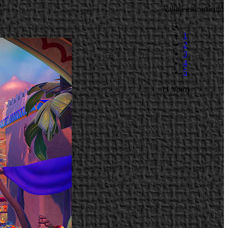
Valora este artículo
1
2
3
4
5
(1 Voto)