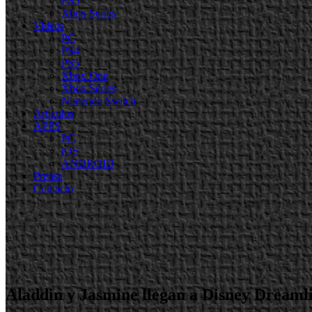
PS5
Xbox Series
Videos
PC
PS4
PS5
Xbox One
Xbox Series
Nintendo Switch
Artículos
APPS
PC
iOS
ANDROID
Prensa
Contacto
Aladdin y Jasmine llegan a Disney Dreamli