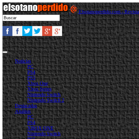
Elsotanoperdido.com - Revist
Noticias
PC
PS4
PS5
Xbox One
Xbox Series
Nintendo Switch
Nintendo Switch 2
Destacadas
Análisis
PC
PS4
XBOX ONE
Nintendo Switch