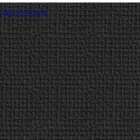
a Online de Videojuegos