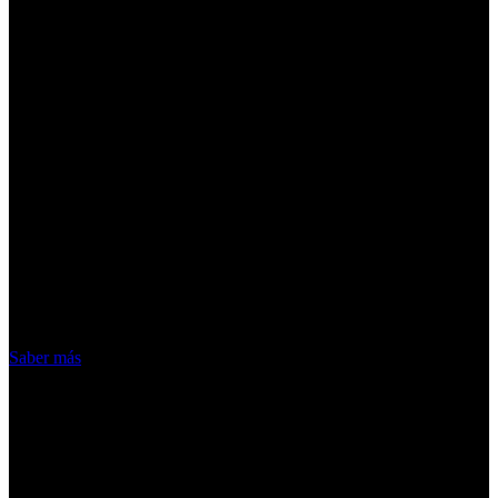
¡Atención! Las cookies nos permiten
ofrecer nuestros servicios. Al utilizar
nuestros servicios, aceptas el uso que
hacemos de las cookies
Acepto
Saber más