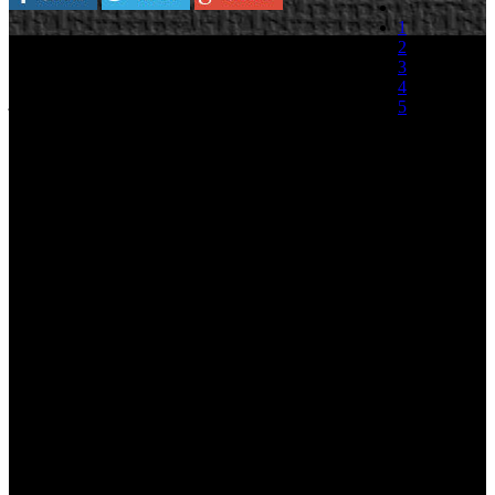
1
Plataforma:
PlayStation 3/Xbox 360/PC
2
3
Activision acaba de confirmar que Singularity, el
4
juego de acción en primera persona de Raven
5
Software que inicialmente tenía previsto su
lanzamiento para el pasado 2009, llegará de
(0 votos)
forma conjunta a PC, PlayStation 3 y Xbox 360
el 2 de julio.
Singularity, es un shooter de ciencia ficción en primera persona,
donde el desarrollo trasladará al jugador a una isla ocupada por
rusos. Bajo el marco de la guerra fría un piloto estadounidense
descubre que fue víctima de unos horribles experimentos con el
llamado elemento E99, el cual le permitirá utilizar el tiempo como
arma para saltar a través del tiempo
Singularity – GamesCom 2009