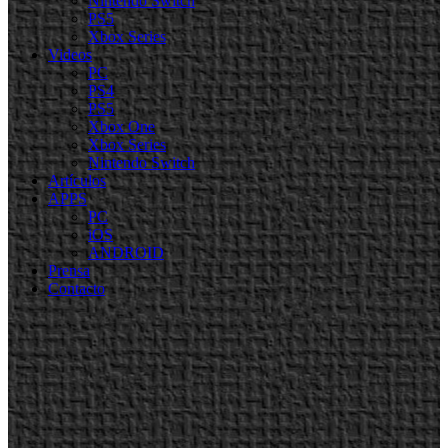
Nintendo Switch
PS5
Xbox Series
Videos
PC
PS4
PS5
Xbox One
Xbox Series
Nintendo Switch
Artículos
APPS
PC
iOS
ANDROID
Prensa
Contacto