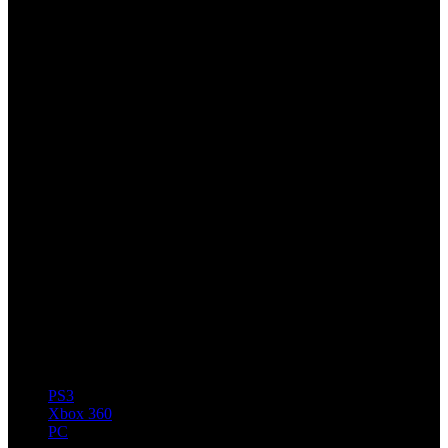
PS3
Xbox 360
PC