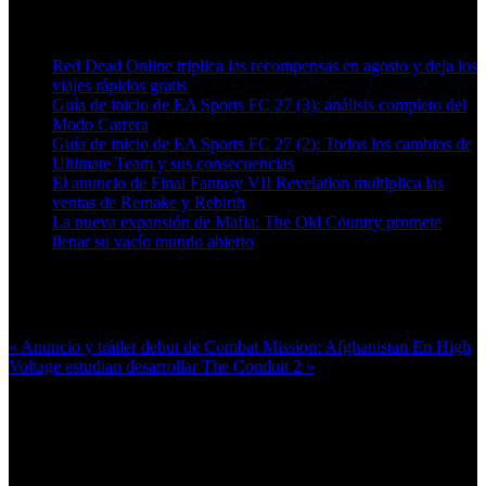
Artículos relacionados (por etiqueta)
Red Dead Online triplica las recompensas en agosto y deja los
viajes rápidos gratis
Guía de inicio de EA Sports FC 27 (3): análisis completo del
Modo Carrera
Guía de inicio de EA Sports FC 27 (2): Todos los cambios de
Ultimate Team y sus consecuencias
El anuncio de Final Fantasy VII Revelation multiplica las
ventas de Remake y Rebirth
La nueva expansión de Mafia: The Old Country promete
llenar su vacío mundo abierto
Más en esta categoría:
« Anuncio y tráiler debut de Combat Mission: Afghanistan
En High
Voltage estudian desarrollar The Conduit 2 »