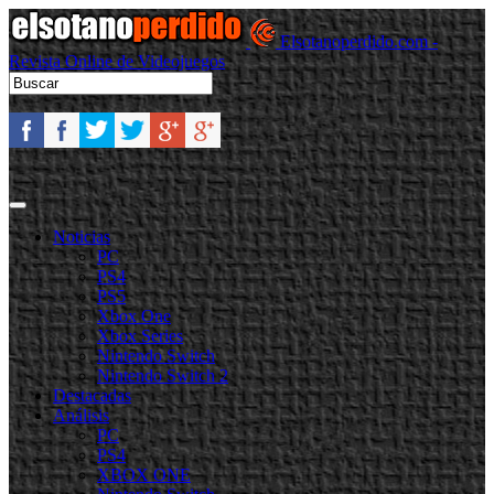
Elsotanoperdido.com -
Revista Online de Videojuegos
Noticias
PC
PS4
PS5
Xbox One
Xbox Series
Nintendo Switch
Nintendo Switch 2
Destacadas
Análisis
PC
PS4
XBOX ONE