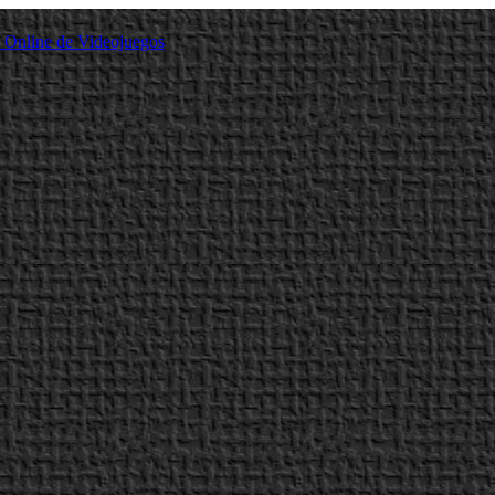
a Online de Videojuegos