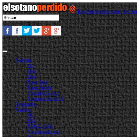
Elsotanoperdido.com - Revist
Noticias
PC
PS4
PS5
Xbox One
Xbox Series
Nintendo Switch
Nintendo Switch 2
Destacadas
Análisis
PC
PS4
XBOX ONE
Nintendo Switch