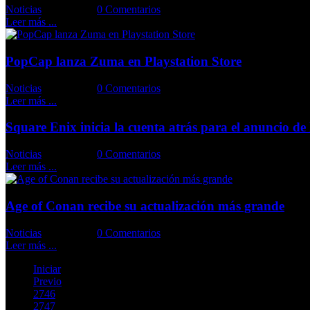
Noticias
Comments::
0 Comentarios
Leer más ...
PopCap lanza Zuma en Playstation Store
Noticias
Comments::
0 Comentarios
Leer más ...
Square Enix inicia la cuenta atrás para el anuncio 
Noticias
Comments::
0 Comentarios
Leer más ...
Age of Conan recibe su actualización más grande
Noticias
Comments::
0 Comentarios
Leer más ...
Iniciar
Previo
2746
2747