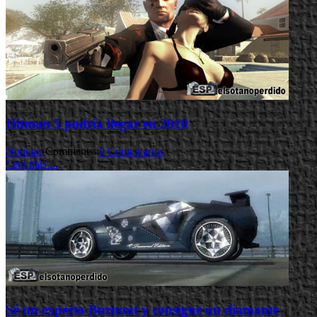
Hitman 5 podría llegar en 2010
Noticias
Comments::
0 Comentarios
Leer más ...
Sé un experto Burnout y consigue un diamante