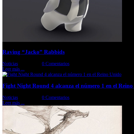
Raving “Jacko” Rabbids
Noticias
Comments::
0 Comentarios
Leer más ...
Fight Night Round 4 alcanza el número 1 en el Rein
Noticias
Comments::
0 Comentarios
Leer más ...