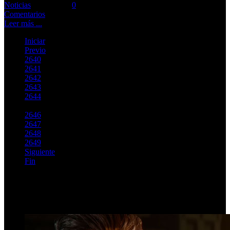
Noticias
Comments::
0
Comentarios
Leer más ...
Iniciar
Previo
2640
2641
2642
2643
2644
2645
2646
2647
2648
2649
Siguiente
Fin
Página 2645 de 2762
Top Videos