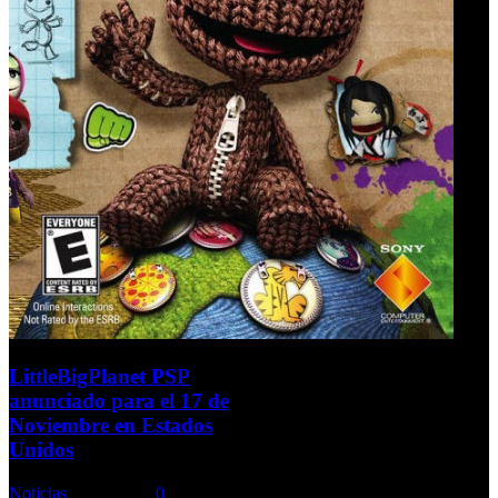
LittleBigPlanet PSP
anunciado para el 17 de
Noviembre en Estados
Unidos
Noticias
Comments::
0