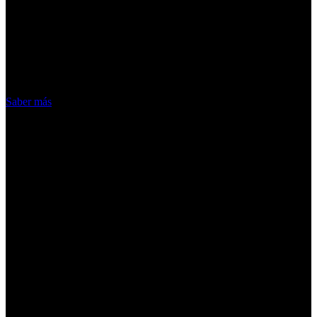
¡Atención! Las cookies nos permiten
ofrecer nuestros servicios. Al utilizar
nuestros servicios, aceptas el uso que
hacemos de las cookies
Acepto
Saber más