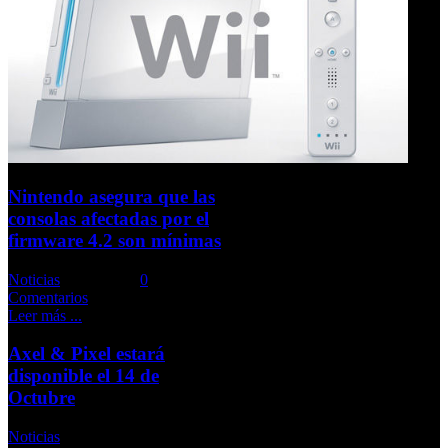
Nintendo asegura que las
consolas afectadas por el
firmware 4.2 son mínimas
Noticias
Comments::
0
Comentarios
Leer más ...
Axel & Pixel estará
disponible el 14 de
Octubre
Noticias