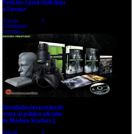
Need for Speed Shift llega
a Europa
Noticias
Comments::
0
Comentarios
Leer más ...
Desvelados los precios de
venta al público oficiales
de Modern Warfare 2
Noticias
Comments::
0