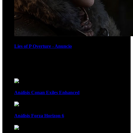
Lies of P Overture - Anuncio
Recomendados
Análisis Conan Exiles Enhanced
Análisis Forza Horizon 6