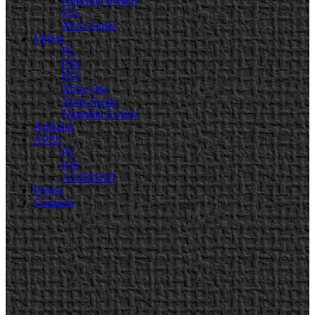
Nintendo Switch
PS5
Xbox Series
Videos
PC
PS4
PS5
Xbox One
Xbox Series
Nintendo Switch
Artículos
APPS
PC
iOS
ANDROID
Prensa
Contacto