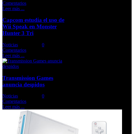
Comentarios
Leer más ...
Capcom estudia el uso de
Wii Speak en Monster
Hunter 3 Tri
Noticias
Comments::
0
Comentarios
Leer más ...
Transmission Games
anuncia despidos
Noticias
Comments::
0
Comentarios
Leer más ...