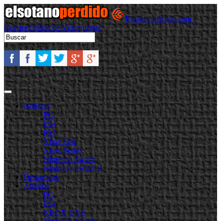
Elsotanoperdido.com -
Revista Online de Videojuegos
Noticias
PC
PS4
PS5
Xbox One
Xbox Series
Nintendo Switch
Nintendo Switch 2
Destacadas
Análisis
PC
PS4
XBOX ONE