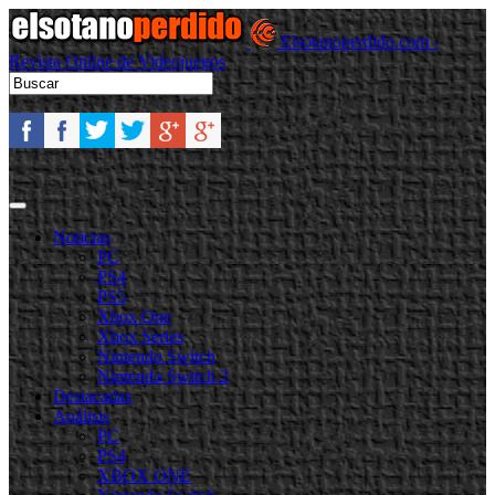
Elsotanoperdido.com -
Revista Online de Videojuegos
Noticias
PC
PS4
PS5
Xbox One
Xbox Series
Nintendo Switch
Nintendo Switch 2
Destacadas
Análisis
PC
PS4
XBOX ONE