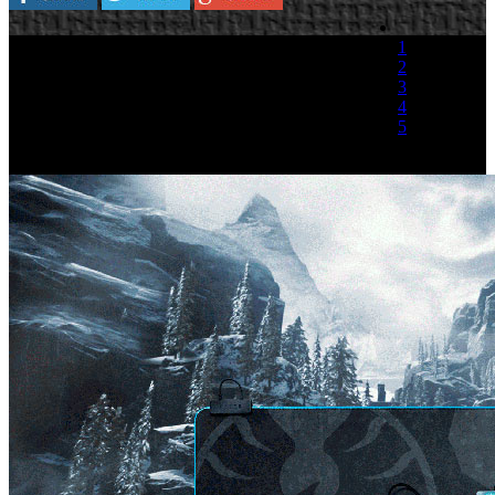
1
2
3
4
5
(1 Voto)