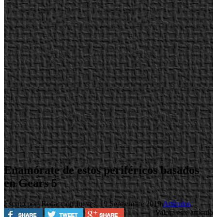
Enamórate de estos periféricos basados
en Gears 5
Escrito por Redacción
Jueves, 19 Septiembre 2019
Artículos
Valora este artículo