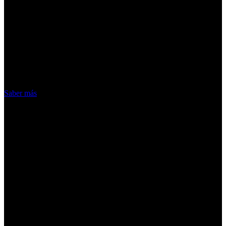
¡Atención! Las cookies nos permiten
ofrecer nuestros servicios. Al utilizar
nuestros servicios, aceptas el uso que
hacemos de las cookies
Acepto
Saber más