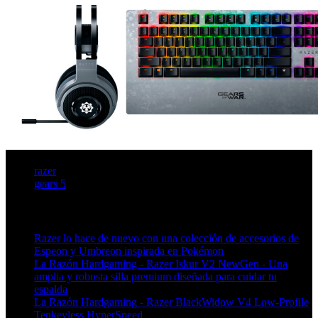
razer
gears 5
Artículos relacionados (por etiqueta)
Razer lo hace de nuevo con una colección de accesorios de
Espeon y Umbreon inspirada en Pokémon
La Razón Hardgaming - Razer Iskur V2 NewGen - Una
amplia y robusta silla premium diseñada para cuidar tu
espalda
La Razón Hardgaming - Razer BlackWidow V4 Low-Profile
Tenkeyless HyperSpeed