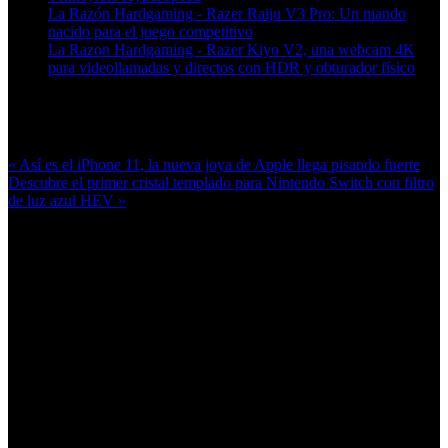
La Razón Hardgaming - Razer Raiju V3 Pro: Un mando
nacido para el juego competitivo
La Razon Hardgaming - Razer Kiyo V2, una webcam 4K
para videollamadas y directos con HDR y obturador físico
Más en esta categoría:
« Así es el iPhone 11, la nueva joya de Apple llega pisando fuerte
Descubre el primer cristal templado para Nintendo Switch con filtro
de luz azul HEV »