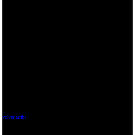
volver arriba
Top Videos