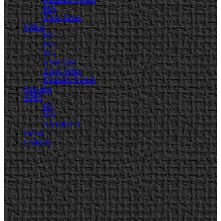
Nintendo Switch
PS5
Xbox Series
Videos
PC
PS4
PS5
Xbox One
Xbox Series
Nintendo Switch
Artículos
APPS
PC
iOS
ANDROID
Prensa
Contacto