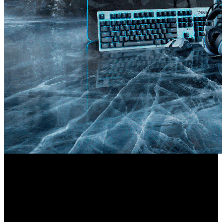
Gears of War
Los amantes de
no pueden perderse estas
dos líneas exclusivas de periféricos derivados de la última
Razer
entrega de la serie para PC y Xbox One. La edición
Gears 5
Turret
incluye el combo de teclado y ratón
para
Thresher
Xbox One, los auriculares wireless
para Xbox