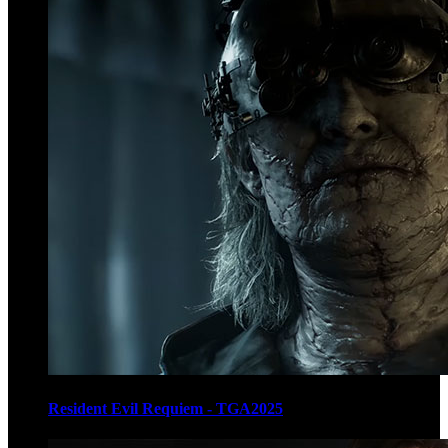
Resident Evil Requiem - TGA2025