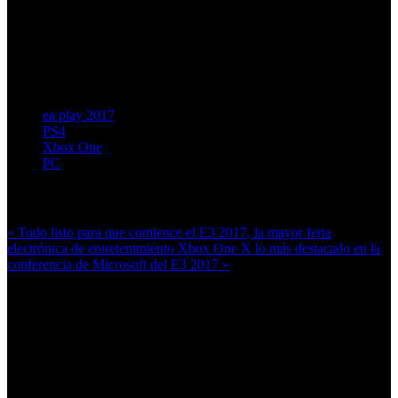
ea play 2017
PS4
Xbox One
PC
Más en esta categoría:
« Todo listo para que comience el E3 2017, la mayor feria
electrónica de entretenimiento
Xbox One X lo más destacado en la
conferencia de Microsoft del E3 2017 »