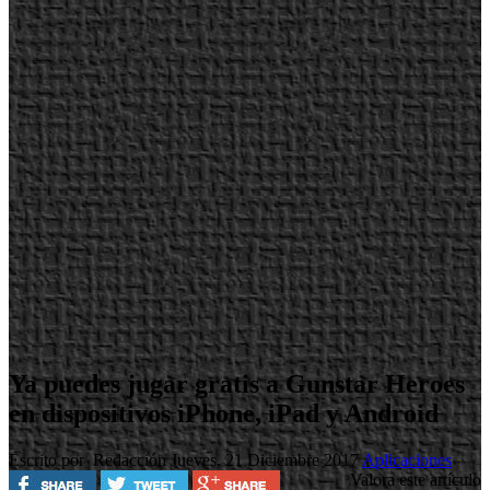
Ya puedes jugar gratis a Gunstar Heroes
en dispositivos iPhone, iPad y Android
Escrito por Redacción
Jueves, 21 Diciembre 2017
Aplicaciones
Valora este artículo