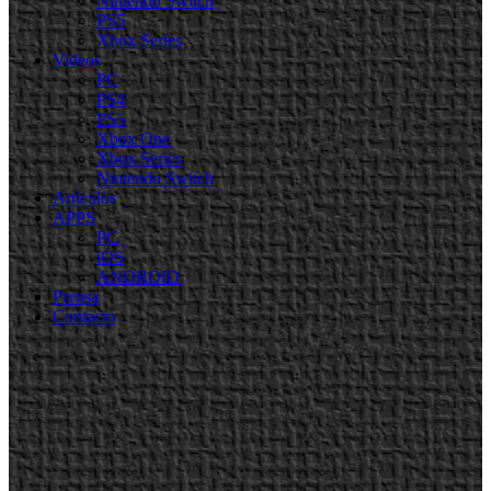
Nintendo Switch
PS5
Xbox Series
Videos
PC
PS4
PS5
Xbox One
Xbox Series
Nintendo Switch
Artículos
APPS
PC
iOS
ANDROID
Prensa
Contacto