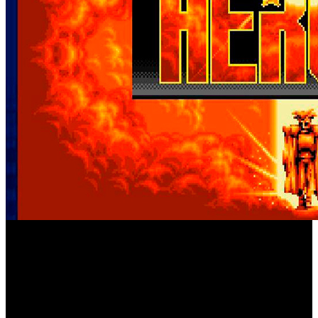
Gunstar Heroes
‘
’, el popular run-and-gun shooter de
SEGA Forever
1993, se une a ‘
’. Esto significa que no hay
que pagar para jugar, ya que todos los juegos de la
colección están disponibles para su descarga gratuita desde
la App Store para iPhone e iPad o Google Play para