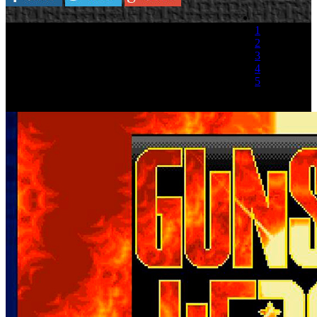
1
2
3
4
5
(1 Voto)