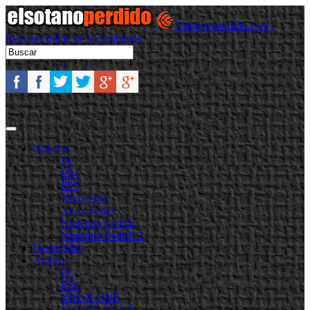
Elsotanoperdido.com -
Revista Online de Videojuegos
Noticias
PC
PS4
PS5
Xbox One
Xbox Series
Nintendo Switch
Nintendo Switch 2
Destacadas
Análisis
PC
PS4
XBOX ONE