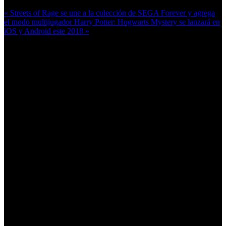
« Streets of Rage se une a la colección de SEGA Forever y agrega
el modo multijugador
Harry Potter: Hogwarts Mystery se lanzará en
iOS y Android este 2018 »