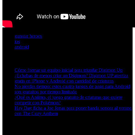
gunstar heroes
ios
android
Artículos relacionados (por etiqueta)
Cómo formar un equipo inicial para triunfar Digimon Up
¿Echabas de menos criar un Digimon? Digimon UP aterriza
gratis en iPhone y Android con cantidad de criaturas
No pierdas tiempo: estos cuatro juegos de pago para Android
son gratuitos por tiempo limitado
¿Qué es Aniimo, el juego gratuito de criaturas que quiere
competir con Pokémon?
Hay Day ficha a Joe Jonas para poner banda sonora al verano
con The Cozy Anthem
Más en esta categoría: