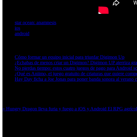
star ocean: anamnesis
ios
android
Artículos relacionados (por etiqueta)
Cómo formar un equipo inicial para triunfar Digimon Up
¿Echabas de menos criar un Digimon? Digimon UP aterriza grat
No pierdas tiempo: estos cuatro juegos de pago para Android so
¿Qué es Aniimo, el juego gratuito de criaturas que quiere com
Hay Day ficha a Joe Jonas para poner banda sonora al veran
Más en esta categoría:
« Hungry Dragon lleva furia y fuego a iOS y Android
El RPG agrícol