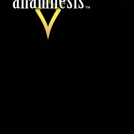
o tardará mucho en debutar en nuestro país, ya que Square E
 saga en esta nueva aventura para móviles que ha sido todo un 
re-registrarse para su inminente lanzamiento en Google Play.
ivas para así ponerse al nivel de los veteranos desde su l
ncluirán: 5000 Gemas para invocar poderosos nuevos pers
; y 4★ Welch x1 + 5★ Faize x1, dos poderosas unidades para 
con iOS y Android.