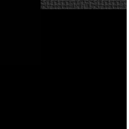
nix ha confirmado que, a partir del 16 de octubre, podremos
éxito en territorio nipón.
 Además, la desarrolladora ha implementado un sistema con el
anzamiento hasta el 6 de noviembre como parte del programa
onajes y equipo; 5★ Ace Character Ticket x1 y 5★ Weapon
ayudar a los nuevos jugadores. El juego estará disponible