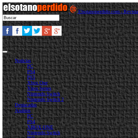
Elsotanoperdido.com - Revist
Noticias
PC
PS4
PS5
Xbox One
Xbox Series
Nintendo Switch
Nintendo Switch 2
Destacadas
Análisis
PC
PS4
XBOX ONE
Nintendo Switch