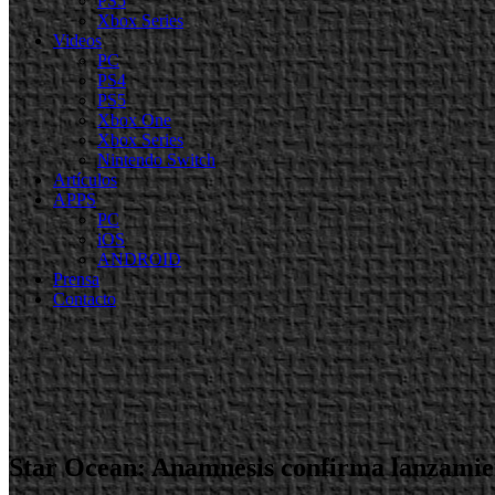
PS5
Xbox Series
Videos
PC
PS4
PS5
Xbox One
Xbox Series
Nintendo Switch
Artículos
APPS
PC
iOS
ANDROID
Prensa
Contacto
Star Ocean: Anamnesis confirma lanzamien