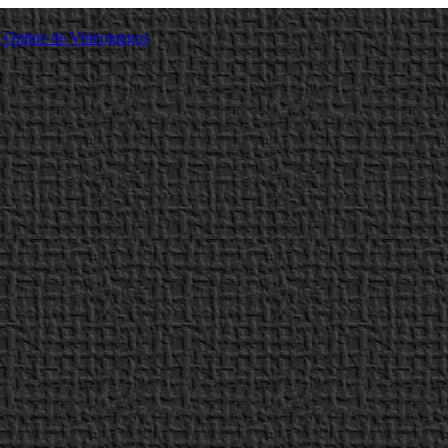
a Online de Videojuegos