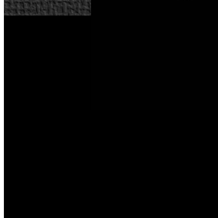
Star Ocean: Anamnesis
El popular juego para móviles ‘
’ n
aventurarnos por la galaxia con los carismáticos héroes de la
En cualquier caso, a partir de ya, los interesados pueden p
cual los nuevos jugadores podrán ganar recompensas exclus
Welcome Aboard Campaign. Entre las bonificaciones se i
Ticket x3 para desbloquear poderosos personajes y equipo
para descarga gratuita en dispositivos móviles compatibles 