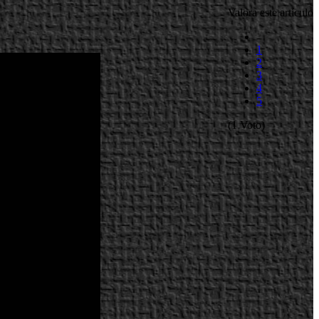
Valora este artículo
1
2
3
4
5
(1 Voto)