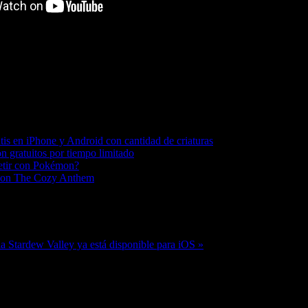
is en iPhone y Android con cantidad de criaturas
n gratuitos por tiempo limitado
petir con Pokémon?
o con The Cozy Anthem
a Stardew Valley ya está disponible para iOS »