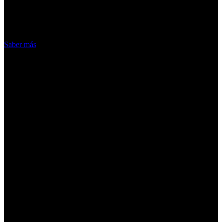
nuestros servicios, aceptas el uso que
hacemos de las cookies
Acepto
Saber más