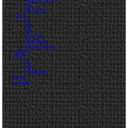
Nintendo Switch
PS5
Xbox Series
Videos
PC
PS4
PS5
Xbox One
Xbox Series
Nintendo Switch
Artículos
APPS
PC
iOS
ANDROID
Prensa
Contacto