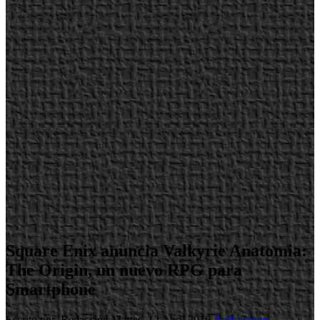
Square Enix anuncia Valkyrie Anatomia:
The Origin, un nuevo RPG para
Smartphone
Escrito por Redacción
Martes, 12 Abril 2016
Aplicaciones