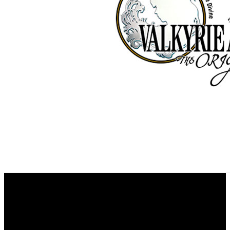
Valkyrie
Square Enix ha revelado los primeros detalles de ‘
Anatomia: The Origin
’, su próxima apuesta en el género
de los RPG, en principio únicamente anunciado para el
mercado japonés, que recibirá el juego durante la