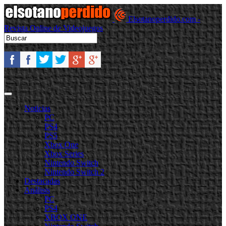
Elsotanoperdido.com -
Revista Online de Videojuegos
Noticias
PC
PS4
PS5
Xbox One
Xbox Series
Nintendo Switch
Nintendo Switch 2
Destacadas
Análisis
PC
PS4
XBOX ONE