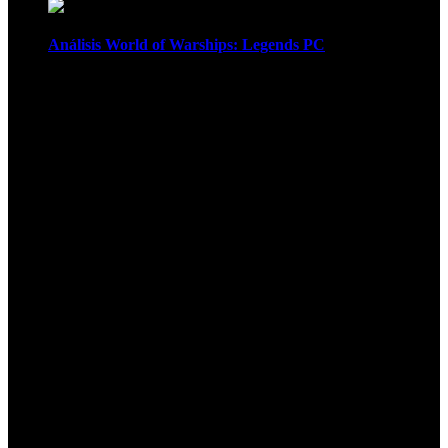
Análisis World of Warships: Legends PC
1
¡Atención! Las cookies nos permiten
ofrecer nuestros servicios. Al utilizar