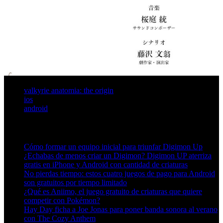
valkyrie anatomia: the origin
ios
android
Artículos relacionados (por etiqueta)
Cómo formar un equipo inicial para triunfar Digimon Up
¿Echabas de menos criar un Digimon? Digimon UP aterriza
gratis en iPhone y Android con cantidad de criaturas
No pierdas tiempo: estos cuatro juegos de pago para Android
son gratuitos por tiempo limitado
¿Qué es Aniimo, el juego gratuito de criaturas que quiere
competir con Pokémon?
Hay Day ficha a Joe Jonas para poner banda sonora al verano
con The Cozy Anthem