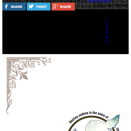
Valora este artículo
1
2
3
4
5
(1 Voto)