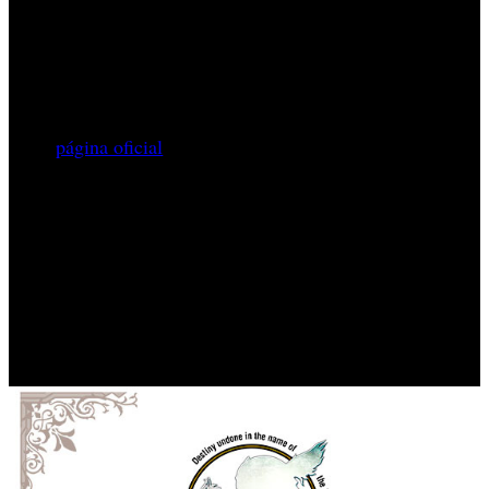
primavera de 2016. Aunque no se han confirmado
oficialmente las plataformas a las que irá destinado el
título, todos los datos apuntan un desarrollo para
Smartphone.
En la
página oficial
del juego se puede observar el logotipo
de la entrega, que recoge el estilo característico de la
franquicia Valkyrie Profile. El juego está siendo producido
por Yoshinori Yamagishi, la banda sonora corre a cargo de
Moto Sakuraba con escenarios de Daisuke Fijisawa.
‘Valkyrie Anatomia: The Origin’ estará disponible en
Japón durante la próxima primavera y por el momento no
se han anunciado planes para traer el juego a territorios
occidentales.