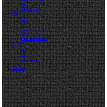
Nintendo Switch
PS5
Xbox Series
Videos
PC
PS4
PS5
Xbox One
Xbox Series
Nintendo Switch
Artículos
APPS
PC
iOS
ANDROID
Prensa
Contacto