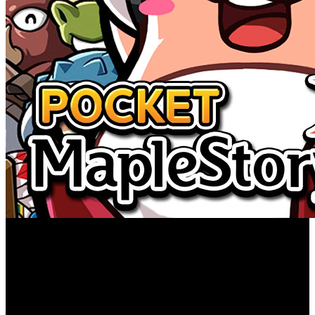
Los jugadores del título de rol multijugador para móviles
Pocket MapleStory
‘
’, al fin tienen un personaje a la altura
de Black Mage, ya que el juego ha incorporado con su
última actualización a Blaze Wizard, directamente sacada
del popular juego de PC. El personaje se sirve de su magia,