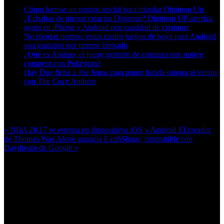
Cómo formar un equipo inicial para triunfar Digimon Up
¿Echabas de menos criar un Digimon? Digimon UP aterriza
gratis en iPhone y Android con cantidad de criaturas
No pierdas tiempo: estos cuatro juegos de pago para Android
son gratuitos por tiempo limitado
¿Qué es Aniimo, el juego gratuito de criaturas que quiere
competir con Pokémon?
Hay Day ficha a Joe Jonas para poner banda sonora al verano
con The Cozy Anthem
Más en esta categoría:
« NBA 2K17 se estrena en dispositivos iOS y Android
El creador
de Thomas Was Alone anuncia EarthShape, compatible con
Daydream de Google »