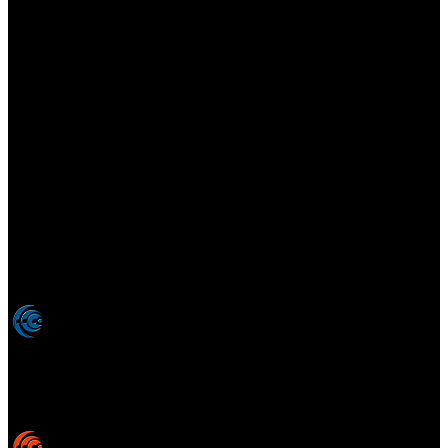
Elsotanoperdido.com es una revista de apoyo para medios
colaboradores de elsotanoperdido News And Videogames,
agencia editora y distribuidora de noticias relacionadas con la
industria del videojuego para medios generalistas. Prohibida la
reproducción total o parcial de estos contenidos sin el permiso
expreso de los autores. Todos los nombres comerciales, marcas,
imágenes, logos y signos distintivos que aparecen en este sitio web
están expresamente
autorizados, registrados y pertenecen son