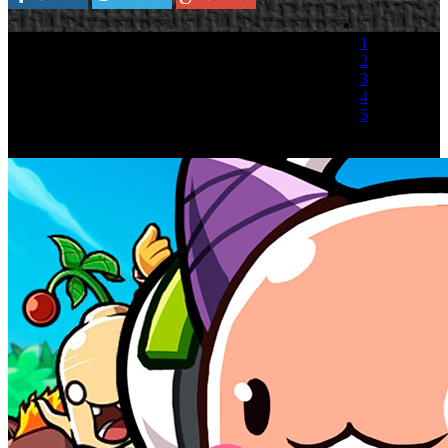
1
2
3
4
5
(1 Voto)