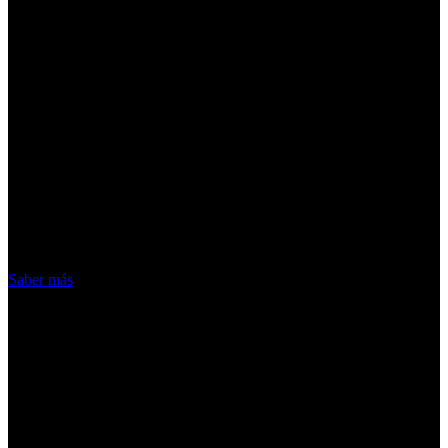
¡Atención! Las cookies nos permiten
ofrecer nuestros servicios. Al utilizar
nuestros servicios, aceptas el uso que
hacemos de las cookies
Acepto
Saber más