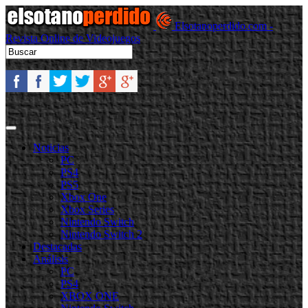
Elsotanoperdido.com -
Revista Online de Videojuegos
Noticias
PC
PS4
PS5
Xbox One
Xbox Series
Nintendo Switch
Nintendo Switch 2
Destacadas
Análisis
PC
PS4
XBOX ONE