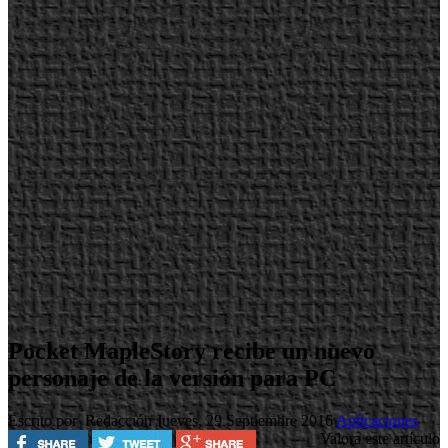
Pocket MapleStory recibe un nuevo
personaje de la versión para PC
Escrito por Redacción
Jueves, 29 Septiembre 2016
Aplicaciones
Valora este artículo