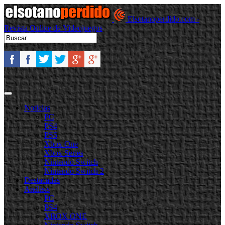
Elsotanoperdido.com -
Revista Online de Videojuegos
Noticias
PC
PS4
PS5
Xbox One
Xbox Series
Nintendo Switch
Nintendo Switch 2
Destacadas
Análisis
PC
PS4
XBOX ONE