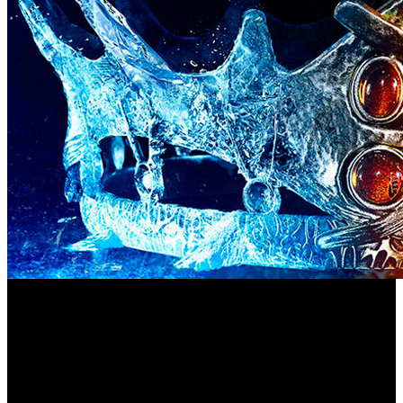
Por fin, Warner Bros. Interactive ha desvelado que los
Game of Thrones: Conquest
dragones de ‘
’ van a llegar a
Poniente. Los dragones llegarán para celebrar el primer
aniversario de su lanzamiento e introducirán un elemento
estratégico completamente nuevo, puesto que serán una