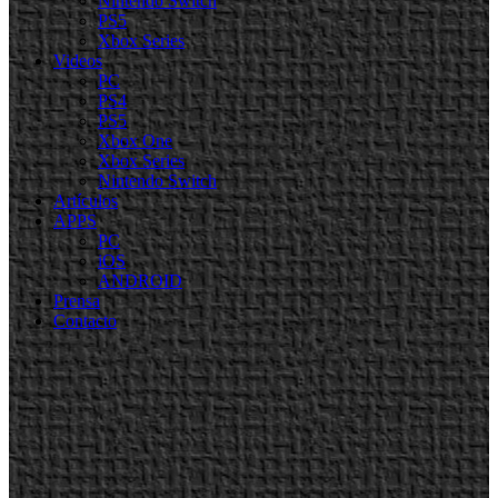
Nintendo Switch
PS5
Xbox Series
Videos
PC
PS4
PS5
Xbox One
Xbox Series
Nintendo Switch
Artículos
APPS
PC
iOS
ANDROID
Prensa
Contacto