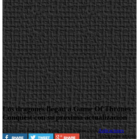
Los dragones llegan a Game Of Thrones:
Conquest con su próxima actualización
Escrito por Redacción
Martes, 30 Octubre 2018
Aplicaciones
Valora este artículo