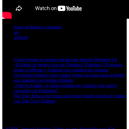
game of thrones: conquest
ios
android
Artículos relacionados (por etiqueta)
Cómo formar un equipo inicial para triunfar Digimon Up
¿Echabas de menos criar un Digimon? Digimon UP aterriza
gratis en iPhone y Android con cantidad de criaturas
No pierdas tiempo: estos cuatro juegos de pago para Android
son gratuitos por tiempo limitado
¿Qué es Aniimo, el juego gratuito de criaturas que quiere
competir con Pokémon?
Hay Day ficha a Joe Jonas para poner banda sonora al verano
con The Cozy Anthem
Más en esta categoría:
« El RPG agrícola Stardew Valley ya está disponible para iOS