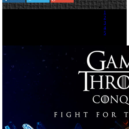
1
2
3
4
5
(1 Voto)