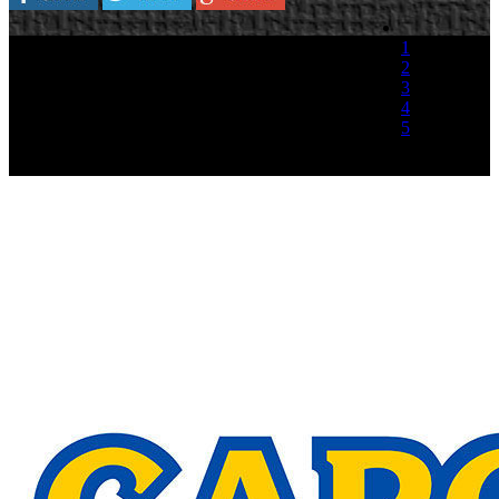
1
2
3
4
5
(1 Voto)