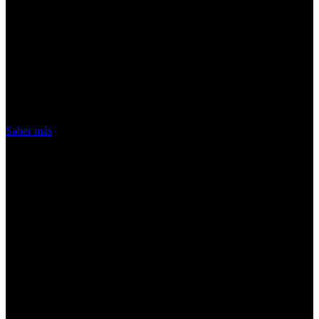
¡Atención! Las cookies nos permiten
ofrecer nuestros servicios. Al utilizar
nuestros servicios, aceptas el uso que
hacemos de las cookies
Acepto
Saber más