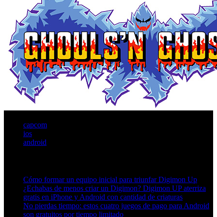
capcom
ios
android
Artículos relacionados (por etiqueta)
Cómo formar un equipo inicial para triunfar Digimon Up
¿Echabas de menos criar un Digimon? Digimon UP aterriza
gratis en iPhone y Android con cantidad de criaturas
No pierdas tiempo: estos cuatro juegos de pago para Android
son gratuitos por tiempo limitado