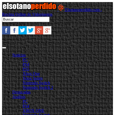
Elsotanoperdido.com -
Revista Online de Videojuegos
Noticias
PC
PS4
PS5
Xbox One
Xbox Series
Nintendo Switch
Nintendo Switch 2
Destacadas
Análisis
PC
PS4
XBOX ONE