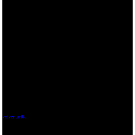
volver arriba
Top Videos