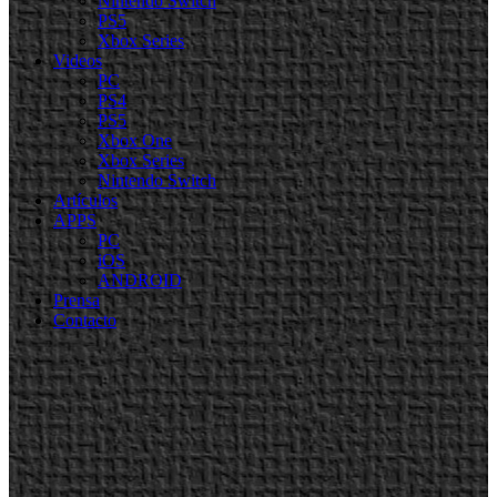
Nintendo Switch
PS5
Xbox Series
Videos
PC
PS4
PS5
Xbox One
Xbox Series
Nintendo Switch
Artículos
APPS
PC
iOS
ANDROID
Prensa
Contacto