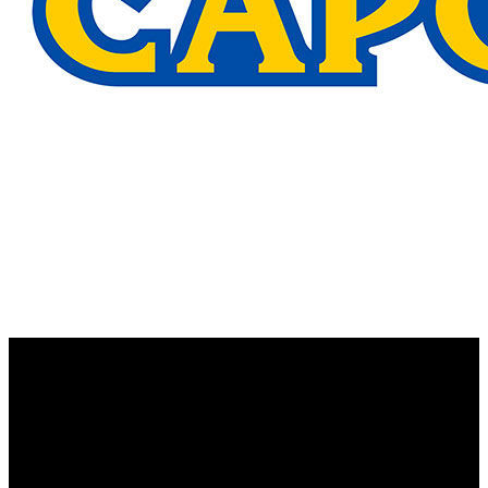
¿Te imaginas llevar instalado ‘Ghost ‘N Goblins’ en
móvil?, pues algo que no está muy lejos, ya que, mediante
un comunicado de prensa, Capcom ha revelado el
lanzamiento de 4 de sus clásicos arcade más conocidos en
iPhone y Android. De este modo, muy pronto podremos