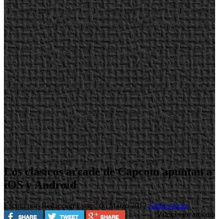
Los clásicos arcade de Capcom apuntan a
iOS y Android
Escrito por Redacción
Lunes, 06 Marzo 2017
Aplicaciones
Valora este artículo