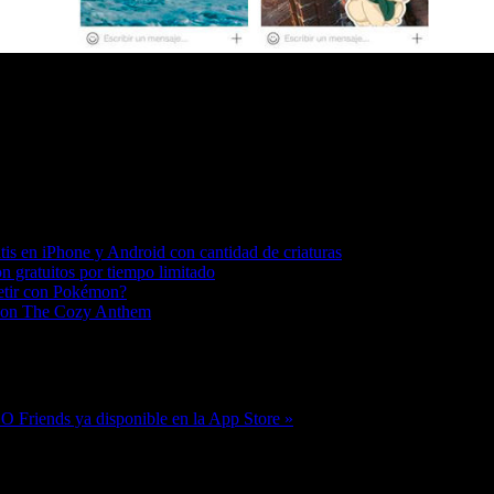
is en iPhone y Android con cantidad de criaturas
n gratuitos por tiempo limitado
petir con Pokémon?
o con The Cozy Anthem
 Friends ya disponible en la App Store »