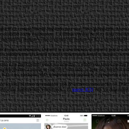
ánea ICQ, completamente renovado para una nueva generación. Ahora el
uncionalidad como visualmente. La última versión de ICQ llega con llam
uso mediante tu antiguo o nuevo número de usuario de ICQ, denominado
sticas más interesantes. Durante la conversación, el usuario puede cam
ambiar entre la cámara frontal y trasera para tomar tu imagen, o envia
do a los participantes desde el comienzo, o añadiendo tantos nuevos pa
articipantes a unirse al chat. Por otro lado, la lista de contactos in
en ICQ o no, mediante SMS completamente gratuitos. La respuesta a los
ión soporta el envio de cualquier tipo de archivo, como archivos .DOC
unen a los tradicionales emoticonos. El
nuevo ICQ
está ya disponibl