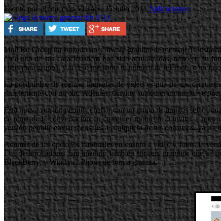
Escrito por Redacción
Viernes, 25 Julio 2014
Aplicaciones
Mail.Ru Group ha lanzado un software gratuito de mensajería instant
cada una de sus características han sido actualizadas, tanto en su f
chats para grupos, y acceso mediante tu número de teléfono, o incl
La posibilidad de realizar llamadas de vídeo es una de sus caracterí
simplemente con un clic. Además, durante cualquier momento se puede c
Esta nueva versión permite charlar con un grupo de amigos seleccionan
de tema de la conversación en cualquier momento o invitar a nuevos p
versión permite enviar mensajes a cualquiera de tus contactos, ya us
Además de las opciones habituales en cuanto a vídeo y fotos, la vers
Los desarrolladores han añadido también stickers gratuitos que se 
BlackBerry, y Windows Phone de forma gratuita.