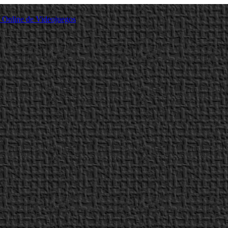
a Online de Videojuegos