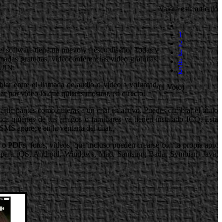
Valora este artículo
1
2
 software tiene un nuevo y fresco diseño. Todas y
3
adas gratuitas, videoconferencias vídeo gratuitas,
4
 UIN.
5
biar entre el llamada de audio o vídeo a voluntad,
(1 Voto)
r por vídeo lo que quieras mostrar, en directo.
rticipantes como quieras a un chat en activo. Puedes cambiar el título
dica quiénes de tus amigos o familiares ya tienen instalado ICQ. Esta
 SMS aparece en la ventana del chat.
 o PDFs, fotos, vídeos, que incluso pueden crearse con la propia app.
e para iOS, Android, Windows, Mac, Samsung Bada, Symbian, Java,