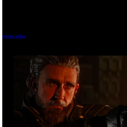
volver arriba
Top Videos