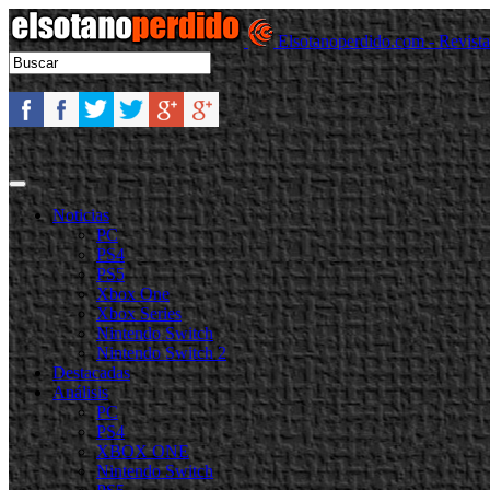
Elsotanoperdido.com - Revist
Noticias
PC
PS4
PS5
Xbox One
Xbox Series
Nintendo Switch
Nintendo Switch 2
Destacadas
Análisis
PC
PS4
XBOX ONE
Nintendo Switch