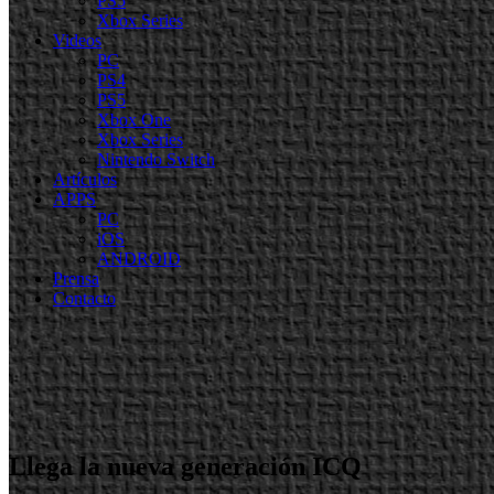
PS5
Xbox Series
Videos
PC
PS4
PS5
Xbox One
Xbox Series
Nintendo Switch
Artículos
APPS
PC
iOS
ANDROID
Prensa
Contacto
Llega la nueva generación ICQ