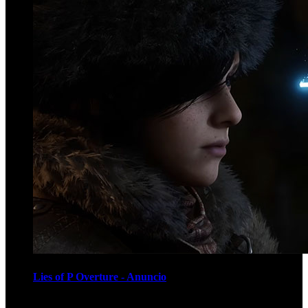
Lies of P Overture - Anuncio