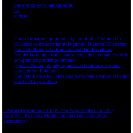
playerunknown's battlegrounds
ios
android
Artículos relacionados (por etiqueta)
Cómo formar un equipo inicial para triunfar Digimon Up
¿Echabas de menos criar un Digimon? Digimon UP aterriza
gratis en iPhone y Android con cantidad de criaturas
No pierdas tiempo: estos cuatro juegos de pago para Android
son gratuitos por tiempo limitado
¿Qué es Aniimo, el juego gratuito de criaturas que quiere
competir con Pokémon?
Hay Day ficha a Joe Jonas para poner banda sonora al verano
con The Cozy Anthem
Más en esta categoría:
« Warner Bros anuncia LEGO Star Wars Battles para iOS y
Android
Call of Duty Mobile anuncia planes globales de
lanzamiento »