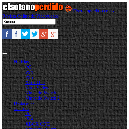
Elsotanoperdido.com -
Revista Online de Videojuegos
Noticias
PC
PS4
PS5
Xbox One
Xbox Series
Nintendo Switch
Nintendo Switch 2
Destacadas
Análisis
PC
PS4
XBOX ONE