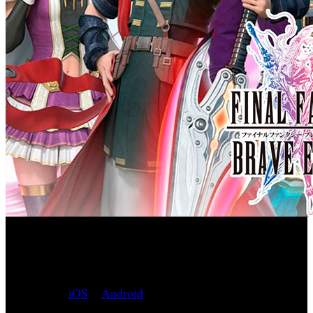
Final
Square Enix, ha confirmado que ya está disponible ‘
Fantasy: Brave Exvius
’ una nueva experiencia englobada
dentro del popular universo de forma gratuita para
dispositivos
iOS
y
Android
.