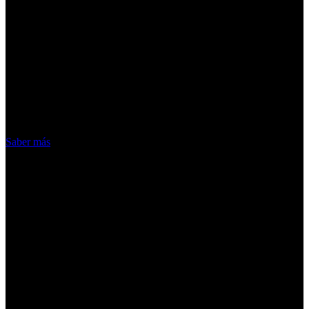
¡Atención! Las cookies nos permiten
ofrecer nuestros servicios. Al utilizar
nuestros servicios, aceptas el uso que
hacemos de las cookies
Acepto
Saber más