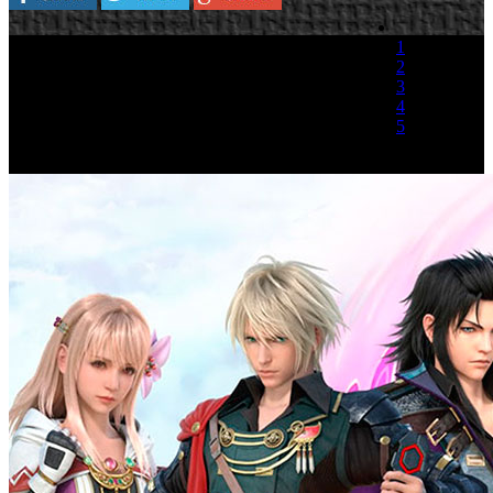
1
2
3
4
5
(1 Voto)