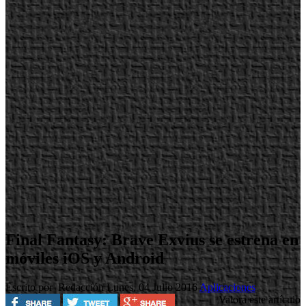
Final Fantasy: Brave Exvius se estrena en
móviles iOS y Android
Escrito por Redacción
Lunes, 04 Julio 2016
Aplicaciones
Valora este artículo