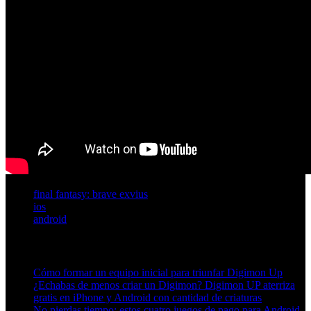
final fantasy: brave exvius
ios
android
Artículos relacionados (por etiqueta)
Cómo formar un equipo inicial para triunfar Digimon Up
¿Echabas de menos criar un Digimon? Digimon UP aterriza
gratis en iPhone y Android con cantidad de criaturas
No pierdas tiempo: estos cuatro juegos de pago para Android