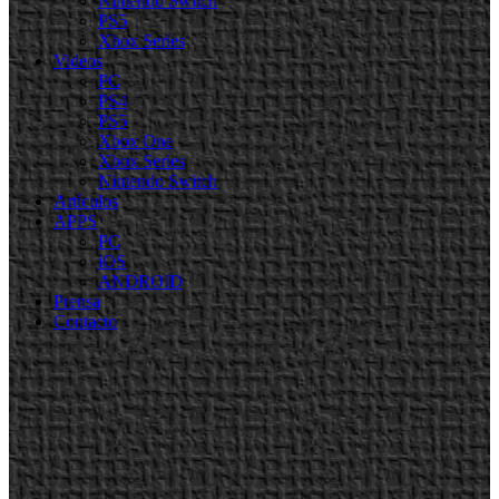
Nintendo Switch
PS5
Xbox Series
Videos
PC
PS4
PS5
Xbox One
Xbox Series
Nintendo Switch
Artículos
APPS
PC
iOS
ANDROID
Prensa
Contacto