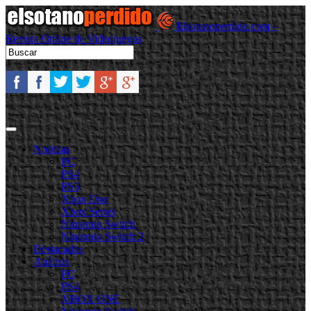
Elsotanoperdido.com -
Revista Online de Videojuegos
Noticias
PC
PS4
PS5
Xbox One
Xbox Series
Nintendo Switch
Nintendo Switch 2
Destacadas
Análisis
PC
PS4
XBOX ONE