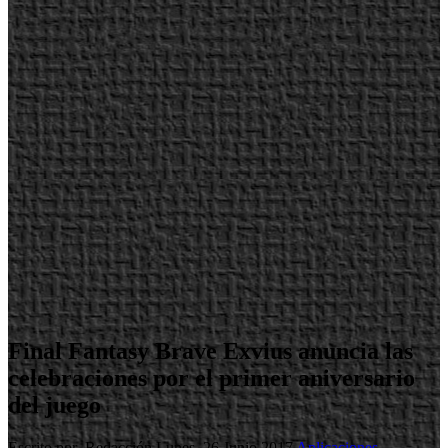
Final Fantasy Brave Exvius anuncia las
celebraciones por el primer aniversario
del juego
Escrito por Redacción
Lunes, 26 Junio 2017
Aplicaciones