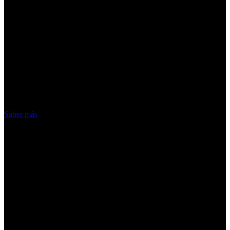
¡Atención! Las cookies nos permiten
ofrecer nuestros servicios. Al utilizar
nuestros servicios, aceptas el uso que
hacemos de las cookies
Acepto
Saber más