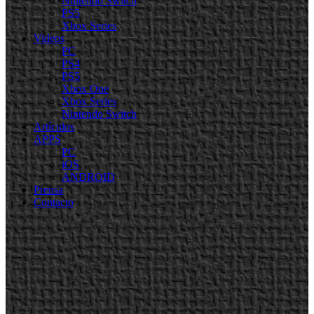
Nintendo Switch
PS5
Xbox Series
Videos
PC
PS4
PS5
Xbox One
Xbox Series
Nintendo Switch
Artículos
APPS
PC
iOS
ANDROID
Prensa
Contacto