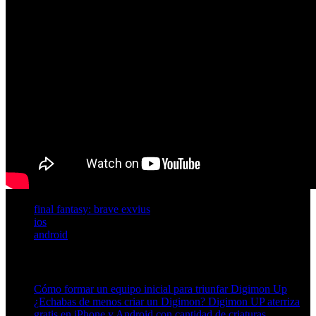
final fantasy: brave exvius
ios
android
Artículos relacionados (por etiqueta)
Cómo formar un equipo inicial para triunfar Digimon Up
¿Echabas de menos criar un Digimon? Digimon UP aterriza
gratis en iPhone y Android con cantidad de criaturas