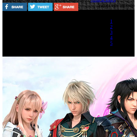
Valora este artículo
1
2
3
4
5
(2 votos)