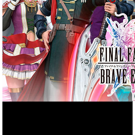
Square Enix comienza con las celebraciones por el primer
Final Fantasy Brave
aniversario del RPG para móviles ‘
Exvius
’, que recientemente ha superado los más de 23
millones de descargas en todo el mundo. Encabezando los