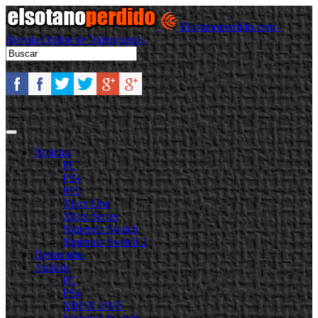
Elsotanoperdido.com -
Revista Online de Videojuegos
Noticias
PC
PS4
PS5
Xbox One
Xbox Series
Nintendo Switch
Nintendo Switch 2
Destacadas
Análisis
PC
PS4
XBOX ONE