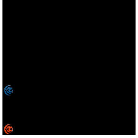
Elsotanoperdido.com es una revista de apoyo para medios
colaboradores de elsotanoperdido News And Videogames,
agencia editora y distribuidora de noticias relacionadas con la
industria del videojuego para medios generalistas. Prohibida la
reproducción total o parcial de estos contenidos sin el permiso
expreso de los autores. Todos los nombres comerciales, marcas,
imágenes, logos y signos distintivos que aparecen en este sitio web
están expresamente
autorizados, registrados y pertenecen son
propiedad de sus respectivos dueños