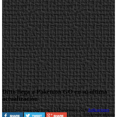
Ditto llega a Pokémon GO en su última
actualización
Escrito por Redacción
Jueves, 24 Noviembre 2016
Aplicaciones
Valora este artículo