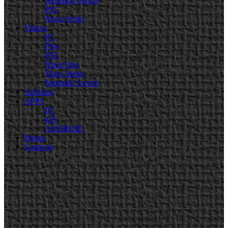
Nintendo Switch
PS5
Xbox Series
Videos
PC
PS4
PS5
Xbox One
Xbox Series
Nintendo Switch
Artículos
APPS
PC
iOS
ANDROID
Prensa
Contacto