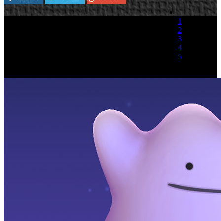
1
2
3
4
5
(1 Voto)