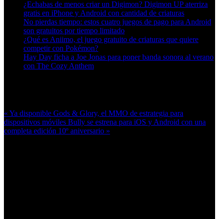
¿Echabas de menos criar un Digimon? Digimon UP aterriza
gratis en iPhone y Android con cantidad de criaturas
No pierdas tiempo: estos cuatro juegos de pago para Android
son gratuitos por tiempo limitado
¿Qué es Aniimo, el juego gratuito de criaturas que quiere
competir con Pokémon?
Hay Day ficha a Joe Jonas para poner banda sonora al verano
con The Cozy Anthem
Más en esta categoría:
« Ya disponible Gods & Glory, el MMO de estrategia para
dispositivos móviles
Bully se estrena para iOS y Android con una
completa edición 10º aniversario »