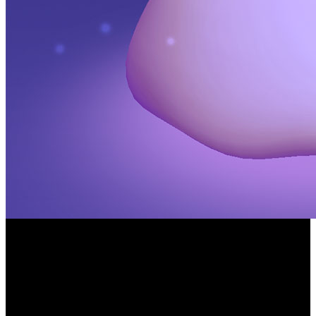
The Pokémon Company ha desvelado que la última
actualización de su popular juego para móviles, trae
sorpresa, ya que a partir de ahora los entrenadores más
Pokémon GO’
dedicados podrán capturar a Ditto en ‘
. Este
singular Pokémon es conocido por disfrazarse e imitar los