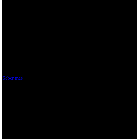
¡Atención! Las cookies nos permiten
ofrecer nuestros servicios. Al utilizar
nuestros servicios, aceptas el uso que
hacemos de las cookies
Acepto
Saber más