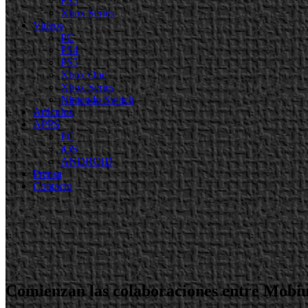
PS5
Xbox Series
Videos
PC
PS4
PS5
Xbox One
Xbox Series
Nintendo Switch
Artículos
APPS
PC
iOS
ANDROID
Prensa
Contacto
Comienzan las colaboraciones entre Mobiu