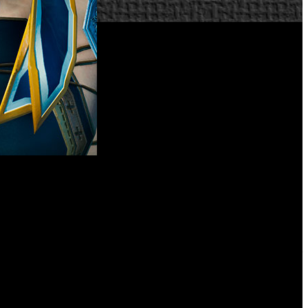
icio de una serie de campañas de incentivos especiales para
or tiempo limitado con ‘Final Fantasy VII Remake’.
o enclave especial durante un período de tiempo limitado. El
región, los usuarios podrán obtener una serie de objetos entre
l Soldado de 1ª Clase, como un nuevo oficio legendario, así
febrero, los jugadores podrán obtener suculentos regalos.