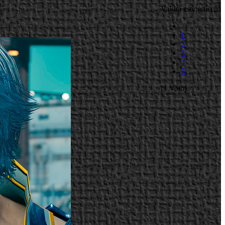
Valora este artículo
1
2
3
4
5
(1 Voto)