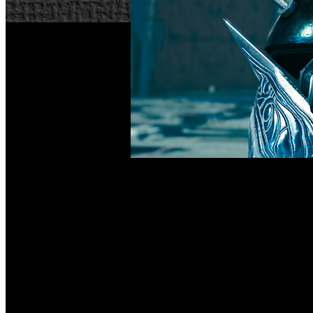
Tras haber superado los más de 10 millones de usuarios reg
‘Mobius Final Fantasy’, su aventura RPG para dispositivos m
Para celebrar el 20 aniversario de ‘Final Fantasy VII’, la 
evento se lanzará en tres partes durante todo el mes de febre
los que se incluye el arma “Masamume” y el personaje “Aeri
como una serie de Tarjetas de Colaboración disponibles por 
Además, como campaña especial para conmemorar los más de 1