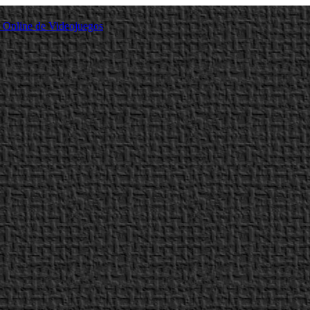
a Online de Videojuegos