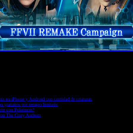
is en iPhone y Android con cantidad de criaturas
n gratuitos por tiempo limitado
petir con Pokémon?
o con The Cozy Anthem