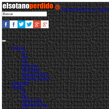
Elsotanoperdido.com - Revist
Noticias
PC
PS4
PS5
Xbox One
Xbox Series
Nintendo Switch
Nintendo Switch 2
Destacadas
Análisis
PC
PS4
XBOX ONE
Nintendo Switch