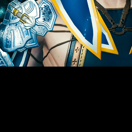
istrados en todo el mundo, Square Enix ha anunciado hoy el in
óviles, entre los que se incluirá un evento de colaboración p
editora llevará la ciudad de Midgar al título de móviles com
ro y estará disponible hasta el 1 de abril. Al progresar por la 
th Echo”. Esta colaboración también conlleva la inclusión de
tiempo limitado.
0 millones de usuarios registrados, hasta el próximo 28 de 