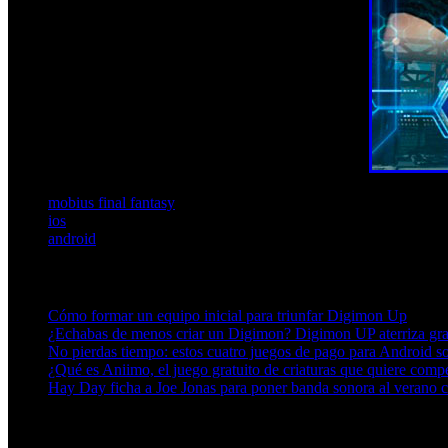
mobius final fantasy
ios
android
Artículos relacionados (por etiqueta)
Cómo formar un equipo inicial para triunfar Digimon Up
¿Echabas de menos criar un Digimon? Digimon UP aterriza grat
No pierdas tiempo: estos cuatro juegos de pago para Android so
¿Qué es Aniimo, el juego gratuito de criaturas que quiere com
Hay Day ficha a Joe Jonas para poner banda sonora al veran
Más en esta categoría: