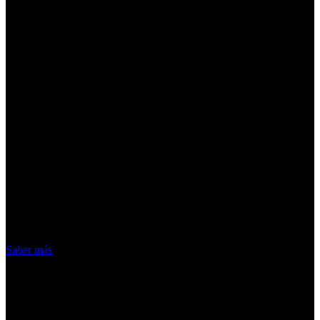
¡Atención! Las cookies nos permiten
ofrecer nuestros servicios. Al utilizar
nuestros servicios, aceptas el uso que
hacemos de las cookies
Acepto
Saber más