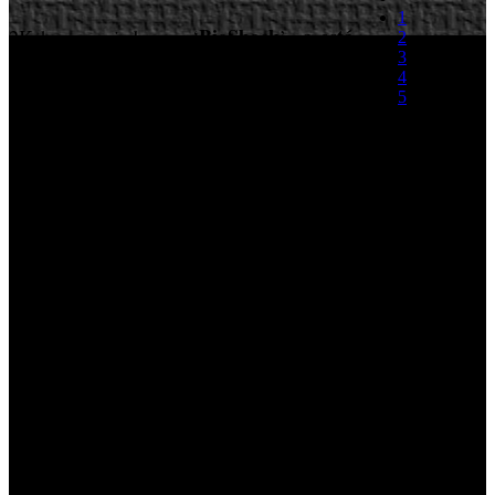
1
BioShock
a está
2K ha anunciado que ‘
’ y
2
3
disponible para dispositivos iOS en la
4
App Store por un importe de 13,99€
. El
5
título, optimizado para dispositivos
(0 votos)
móviles, ofrece controles táctiles y
compatibilidad con periféricos MFi diseñados
específicamente para iPhone. Desarrollado por Irrational
Games en 2007, 'Bioshock' nos sitúa en Rapture, una
ciudad art decó sumergida adentrada en una lucha
desquiciada contra los supervivientes de una utopía
objetivista fallida, donde nuestro protagonista tendrá que
modificar genéticamente su propio ADN para obtener
poderes sobrehumanos.
El juego incluye un nuevo sistema de clasificación, un libro
de arte digital (basado en la Edición Especial original), y
una nueva opción en el perfil del jugador que permite
compararse con sus amigos con una serie de estadísticas