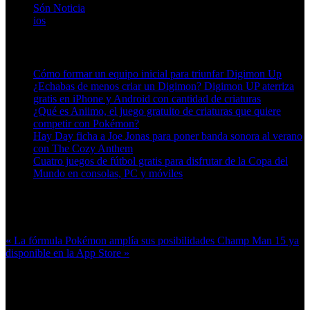
Són Noticia
ios
Artículos relacionados (por etiqueta)
Cómo formar un equipo inicial para triunfar Digimon Up
¿Echabas de menos criar un Digimon? Digimon UP aterriza
gratis en iPhone y Android con cantidad de criaturas
¿Qué es Aniimo, el juego gratuito de criaturas que quiere
competir con Pokémon?
Hay Day ficha a Joe Jonas para poner banda sonora al verano
con The Cozy Anthem
Cuatro juegos de fútbol gratis para disfrutar de la Copa del
Mundo en consolas, PC y móviles
Más en esta categoría:
« La fórmula Pokémon amplía sus posibilidades
Champ Man 15 ya
disponible en la App Store »