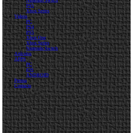
Nintendo Switch
PS5
Xbox Series
Videos
PC
PS4
PS5
Xbox One
Xbox Series
Nintendo Switch
Artículos
APPS
PC
iOS
ANDROID
Prensa
Contacto