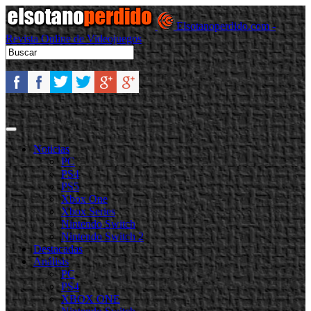
Elsotanoperdido.com -
Revista Online de Videojuegos
Noticias
PC
PS4
PS5
Xbox One
Xbox Series
Nintendo Switch
Nintendo Switch 2
Destacadas
Análisis
PC
PS4
XBOX ONE