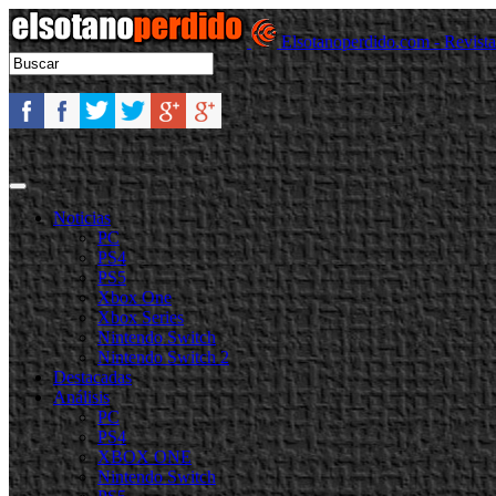
Elsotanoperdido.com - Revist
Noticias
PC
PS4
PS5
Xbox One
Xbox Series
Nintendo Switch
Nintendo Switch 2
Destacadas
Análisis
PC
PS4
XBOX ONE
Nintendo Switch