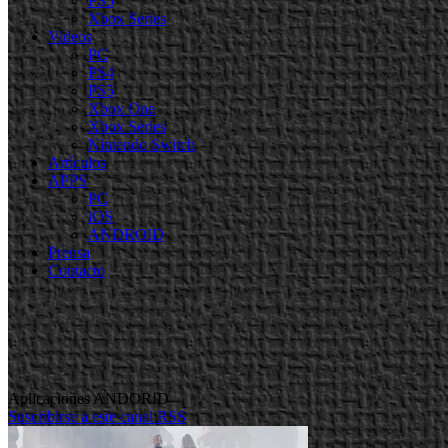
PS5
Xbox Series
Videos
PC
PS4
PS5
Xbox One
Xbox Series
Nintendo Switch
Artículos
APPS
PC
iOS
ANDROID
Prensa
Contacto
Aplicaciones ANDORID
Suscribirse a este canal RSS