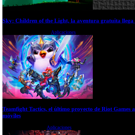
Sky: Children of the Light, la aventura gratuita lleg
Miércoles, 22 Abril 2020
Aplicaciones
Teamfight Tactics, el último proyecto de Riot Games at
móviles
Lunes, 23 Marzo 2020
Aplicaciones