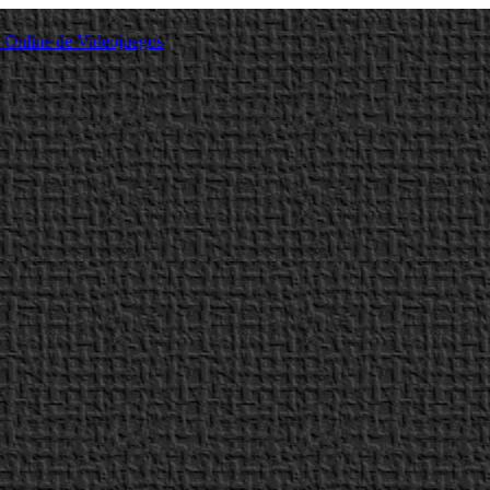
a Online de Videojuegos